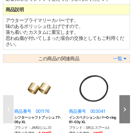
商品説明
アウタープライマリーカバーです。
味のあるポリッシュ仕上げですので、
落ち着いたカスタムに重宝します。
思わぬ傷が付いてしまった場合の交換としてもご利用くだ
さい。
この商品の関連商品
一覧
商品番号 001176
商品番号 003041
商品
シフターシャフトブッシュ 77-
インスペクションカバーO-ring
イン
05y XL
91-03y XL
ム 91
ブランド：JIMS(ジムズ)
ブランド：SR(エスアール)
ブラン
ファク