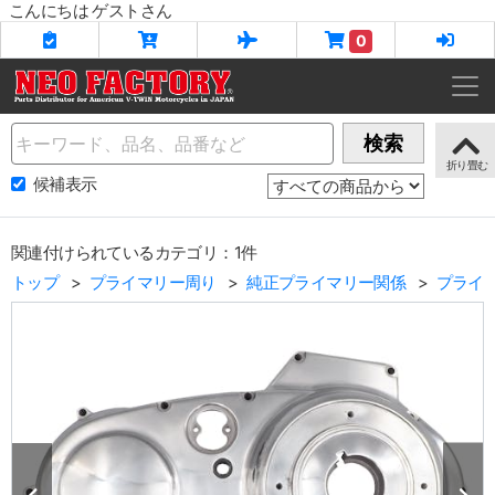
こんにちは ゲストさん
0
Name
検索
候補表示
関連付けられているカテゴリ：1件
トップ
プライマリー周り
純正プライマリー関係
プライ