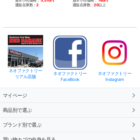
通常小売価格：
5,510円
通常小売価格：
180円
通販在庫数：
2
通販在庫数：
20
以上
通常
通販
ネオファクトリー
ネオファクトリー
ネオファクトリー
リアル店舗
FaceBook
Instagram
マイページ
商品別で選ぶ
ブランド別で選ぶ
買い物カゴの中身を見る