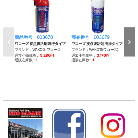
商品番号 003678
商品番号 003679
商品
ワコーズ 接点復活剤 洗浄タイプ
ワコーズ 接点復活剤 潤滑タイプ
48m
ステ
ブランド：WAKO'S(ワコーズ)
ブランド：WAKO'S(ワコーズ)
ブラン
通常小売価格：
5,280円
通常小売価格：
3,170円
ファク
通販在庫数：
1
通販在庫数：
1
通常
通販