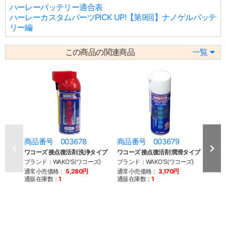
ハーレーバッテリー適合表
ハーレーカスタムパーツPICK UP!【第9回】ナノゲルバッテ
リー編
この商品の関連商品
一覧
商品番号 003678
商品番号 003679
商品
ワコーズ 接点復活剤 洗浄タイプ
ワコーズ 接点復活剤 潤滑タイプ
ジム
テリー
ブランド：WAKO'S(ワコーズ)
ブランド：WAKO'S(ワコーズ)
イル
通常小売価格：
5,280円
通常小売価格：
3,170円
ブラン
通販在庫数：
1
通販在庫数：
1
通常
通販