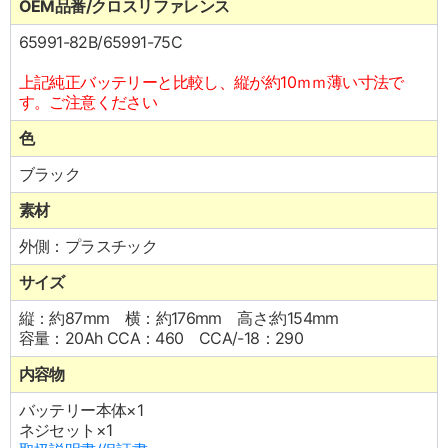
OEM品番/クロスリファレンス
65991-82B/65991-75C
上記純正バッテリーと比較し、縦が約10ｍｍ薄い寸法で
す。ご注意ください
色
ブラック
素材
外側：プラスチック
サイズ
縦：約87mm 横：約176mm 高さ:約154mm
容量：20Ah CCA：460 CCA/-18：290
内容物
バッテリー本体×1
ネジセット×1