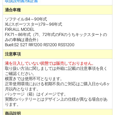
取扱説明書/保証書
適合車種
ソフテイル:84～90年式
XL(スポーツスター):79～96年式
FXR:ALL MODEL
FX:71～86年式（71、72年式のFXのうちキックスタートの
みの車輌は適合外）
Buell:S2 S2T RR1200 RS1200 RSS1200
注意事項
液を注入していない状態では販売しておりません。
取り扱い方法に関しましては外箱に記載の注意事項を良く
ご確認ください。
横置きでは使用不可となります。
正常使用環境における初期不良のご対応はご購入日から6ヶ
月以内となります。
パッケージ（箱）はイメージです。
実際のバッテリーとはデザイン上の仕様が異なる場合があ
ります。
商品説明