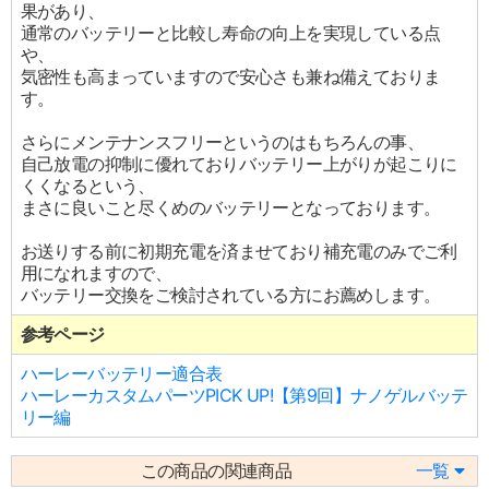
果があり、
通常のバッテリーと比較し寿命の向上を実現している点
や、
気密性も高まっていますので安心さも兼ね備えておりま
す。
さらにメンテナンスフリーというのはもちろんの事、
自己放電の抑制に優れておりバッテリー上がりが起こりに
くくなるという、
まさに良いこと尽くめのバッテリーとなっております。
お送りする前に初期充電を済ませており補充電のみでご利
用になれますので、
バッテリー交換をご検討されている方にお薦めします。
参考ページ
ハーレーバッテリー適合表
ハーレーカスタムパーツPICK UP!【第9回】ナノゲルバッテ
リー編
この商品の関連商品
一覧