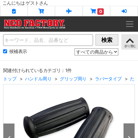
こんにちは ゲストさん
0
Name
検索
候補表示
関連付けられているカテゴリ：1件
トップ
ハンドル周り
グリップ周り
ラバータイプ
た