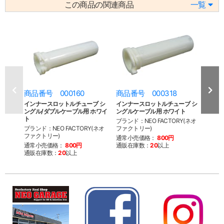
この商品の関連商品
一覧
商品番号 000160
商品番号 000318
商品
インナースロットルチューブ シ
インナースロットルチューブ シ
イン
ングル/ダブルケーブル用 ホワイ
ングルケーブル用 ホワイト
ングル
ト
ク
ブランド：NEO FACTORY(ネオ
ブランド：NEO FACTORY(ネオ
ファクトリー)
ブラン
ファクトリー)
ファク
通常小売価格：
800円
通常小売価格：
800円
通販在庫数：
20
以上
通常
通販在庫数：
20
以上
通販