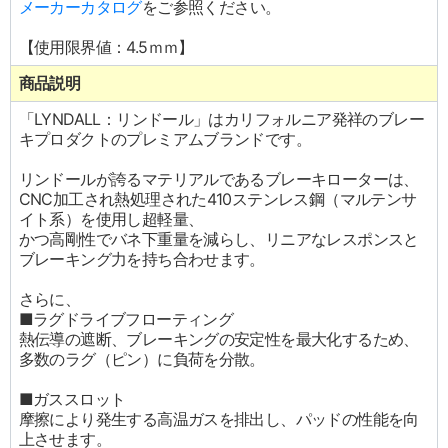
メーカーカタログ
をご参照ください。
【使用限界値：4.5ｍｍ】
商品説明
「LYNDALL：リンドール」はカリフォルニア発祥のブレー
キプロダクトのプレミアムブランドです。
リンドールが誇るマテリアルであるブレーキローターは、
CNC加工され熱処理された410ステンレス鋼（マルテンサ
イト系）を使用し超軽量、
かつ高剛性でバネ下重量を減らし、リニアなレスポンスと
ブレーキング力を持ち合わせます。
さらに、
■ラグドライブフローティング
熱伝導の遮断、ブレーキングの安定性を最大化するため、
多数のラグ（ピン）に負荷を分散。
■ガススロット
摩擦により発生する高温ガスを排出し、パッドの性能を向
上させます。