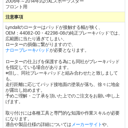
2006年～2014年式のXLスポーツスター
フロント用
注意事項
Lyndallのローターはパッドが接触する幅が狭く、
OEM：44082-00・42298-08の純正ブレーキパッドでは、
広範囲に当たり過ぎてしまい、
ローターの損傷に繋がりますので、
ナローブレーキパッド
が必要となります。
ローターの仕上げを保護する為にも同社がブレーキパッド
を指定している場合があります。
※但し、同社ブレーキパッドと組み合わせたと致しまして
も、
走行距離に応じてパッド接地面の塗装が落ち、徐々に地金
が露出し始めます。
予めご理解・ご了承を頂いた上でのご注文をお願い申し上
げます。
取り付けには各種工具と専門的な知識や作業スキルが必要
になります。
適合や製品仕様の詳細については
メーカーサイト
や、