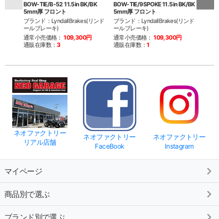
BOW-TIE/B-52 11.5in BK/BK
BOW-TIE/9SPOKE 11.5in BK/BK
BOW-T
5mm厚 フロント
5mm厚 フロント
BK/
ブランド：LyndallBrakes(リンド
ブランド：LyndallBrakes(リンド
ブランド
ールブレーキ)
ールブレーキ)
ールブ
通常小売価格：
109,300円
通常小売価格：
109,300円
通常
通販在庫数：
3
通販在庫数：
1
通販
ネオファクトリー
ネオファクトリー
ネオファクトリー
リアル店舗
FaceBook
Instagram
マイページ
商品別で選ぶ
ブランド別で選ぶ