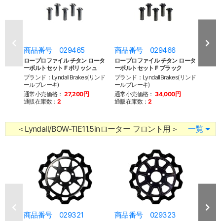
商品番号 029465
商品番号 029466
商品
ロープロファイル チタン ロータ
ロープロファイル チタン ロータ
ロープ
ーボルトセット F ポリッシュ
ーボルトセット F ブラック
ーボル
ブランド：LyndallBrakes(リンド
ブランド：LyndallBrakes(リンド
ブランド
ールブレーキ)
ールブレーキ)
ールブ
通常小売価格：
27,200円
通常小売価格：
34,000円
通常
通販在庫数：
2
通販在庫数：
2
通販
＜Lyndall/BOW-TIE11.5inローター フロント用＞
一覧
商品番号 029321
商品番号 029323
商品