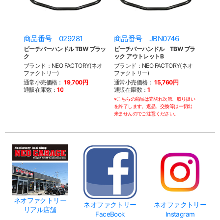
商品番号 029281
商品番号 JBN0746
ビーチバーハンドル TBW ブラッ
ビーチバーハンドル TBW ブラ
ク
ック アウトレットB
ブランド：NEO FACTORY(ネオ
ブランド：NEO FACTORY(ネオ
ファクトリー)
ファクトリー)
通常小売価格：
19,700円
通常小売価格：
15,760円
通販在庫数：
10
通販在庫数：
1
※こちらの商品は売切れ次第、取り扱い
を終了します。返品、交換等は一切出
来ませんのでご注意ください。
ネオファクトリー
ネオファクトリー
ネオファクトリー
リアル店舗
FaceBook
Instagram