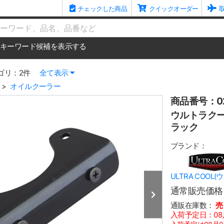
チェックした商品
クイックオーダー
me
キーワード候補を表示する
ゴリ：2件
全て表示
オイルクーラー
商品番号：02
ウルトラクー
ラック
ブランド：
ULTRA COOL
通常販売価格
通販在庫数：
売
入荷予定日：08