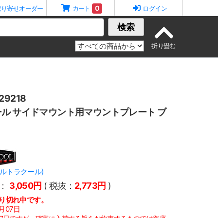
0
取り寄せオーダー
カート
ログイン
検索
9218
ル サイドマウント用マウントプレート ブ
(ウルトラクール)
：
3,050円
( 税抜：
2,773円
)
り切れ中です。
月07日