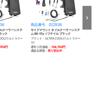
36
商品番号 022938
商品番号 022
イルクーラーシステ
サイドマウント オイルクーラーシステ
サイドマウント 
ブラック
ム 85-17y ソフテイル ブラック
ム 17y- M8ツア
COOL(ウルトラクー
ブランド：ULTRA COOL(ウルトラクー
ブランド：ULTRA
ル)
ル)
,700円
通常小売価格：
104,700円
通常小売価格：
1
通販在庫数：
売り切れ中
通販在庫数：
1