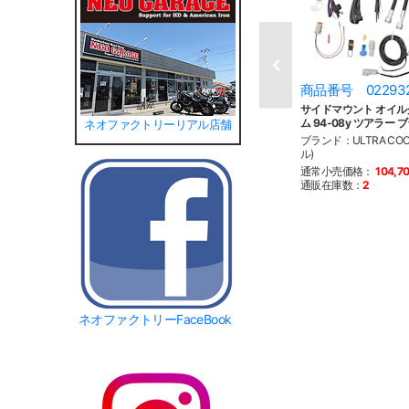
商品番号 02293
サイドマウント オイ
ム 94-08y ツアラー 
ネオファクトリーリアル店舗
ブランド：ULTRA CO
ル)
通常小売価格：
104,7
通販在庫数：
2
ネオファクトリーFaceBook