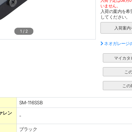
入荷予定は08月
いません。
入荷の案内を希
してください。
1
/
2
ネオガレージ
SM-116SSB
ァレン
-
ブラック