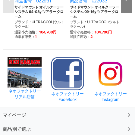
商品番号 022931
商品番号 022933
商品
サイドマウント オイルクーラー
サイドマウント オイルクーラー
サイ
システム 94-08y ツアラー クロ
システム 09-16y ツアラー クロ
システ
ーム
ーム
ム
ブランド：ULTRA COOL(ウルト
ブランド：ULTRA COOL(ウルト
ブラン
ラクール)
ラクール)
ラクー
通常小売価格：
104,700円
通常小売価格：
104,700円
通常
通販在庫数：
1
通販在庫数：
2
通販
ネオファクトリー
ネオファクトリー
ネオファクトリー
リアル店舗
FaceBook
Instagram
マイページ
商品別で選ぶ