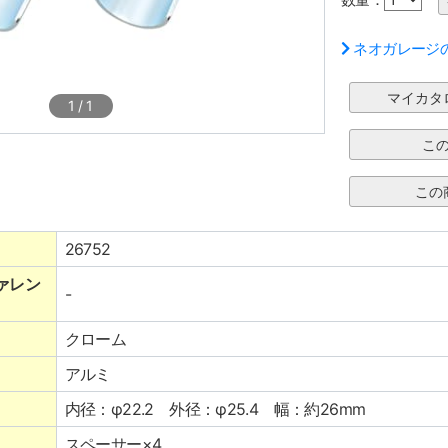
ネオガレージ
1
/
1
26752
ァレン
-
クローム
アルミ
内径：φ22.2 外径：φ25.4 幅：約26mm
スペーサー×4