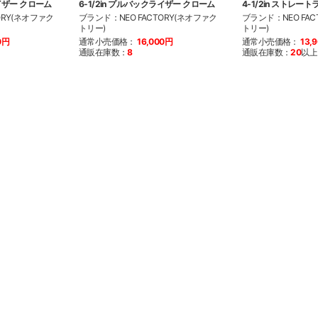
ライザー クローム
6-1/2in プルバックライザー クローム
4-1/2in ストレー
ORY(ネオファク
ブランド：NEO FACTORY(ネオファク
ブランド：NEO FAC
トリー)
トリー)
0円
通常小売価格：
16,000円
通常小売価格：
13,
通販在庫数：
8
通販在庫数：
20
以上