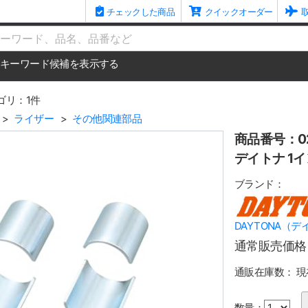
チェックした商品
クイックオーダー
me
キーワード候補を表示する
ゴリ：1件
ライザー
その他関連部品
商品番号：02
デイトナ 1
ブランド：
DAYTONA（デ
通常販売価格
通販在庫数：
現
数量：