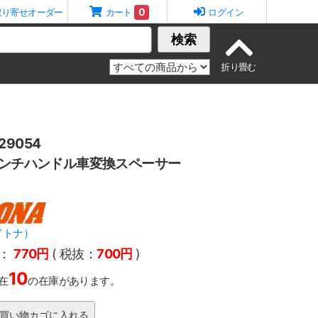
0
取り寄せオーダー
カート
ログイン
検索
9054
インチハンドル車変換スペーサー
イトナ）
：
770円
( 税抜：
700円
)
10
在
の在庫があります。