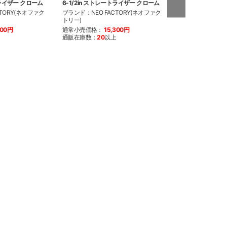
トライザー クローム
6-1/2in ストレートライザー クローム
8in グライドライ
TORY(ネオファク
ブランド：NEO FACTORY(ネオファク
ブランド：NEO F
トリー)
トリー)
900円
通常小売価格：
15,300円
通常小売価格：
2
通販在庫数：
20
以上
通販在庫数：
19