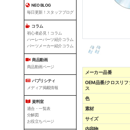
NEO BLOG
毎日更新！スタッフブログ
コラム
初心者必見！コラム
ハーレーパーツ紹介コラム
パーツメーカー紹介コラム
商品動画
商品動画ページ
メーカー品番
パブリシティ
OEM品番/クロスリフ
メディア掲載情報
ス
色
資料室
素材
適合・一覧表
分解図
サイズ
お役立ちページ
内容物