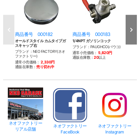
商品番号 000182
商品番号 000183
商品
オールドスタイル カムタイプガ
1/4NPT ガソリンコック
1/4
スキャップ 右
ブランド：PAUGHCO(パウコ)
ブラン
ブランド：NEO FACTORY(ネオ
ファク
通常小売価格：
5,820円
ファクトリー)
通販在庫数：
20
以上
通常
通常小売価格：
2,330円
通販
通販在庫数：
売り切れ中
ネオファクトリー
ネオファクトリー
ネオファクトリー
リアル店舗
FaceBook
Instagram