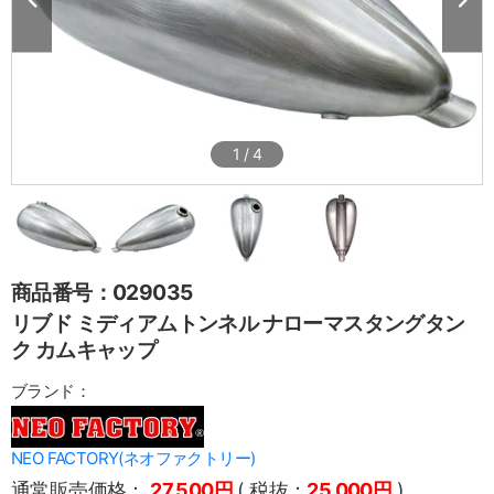
1
/
4
商品番号：029035
リブド ミディアムトンネル ナローマスタングタン
ク カムキャップ
ブランド：
NEO FACTORY(ネオファクトリー)
通常販売価格：
27,500円
( 税抜：
25,000円
)