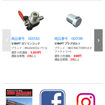
商品番号 000183
商品番号 000199
商品
1/4NPT ガソリンコック
1/4NPT プラグボルト
1/4
ブ付
ブランド：PAUGHCO(パウコ)
ブランド：NEO FACTORY(ネオ
ファクトリー)
ブラン
通常小売価格：
5,820円
通販在庫数：
20
以上
通常小売価格：
690円
通常
通販在庫数：
20
以上
通販