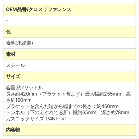
OEM品番/クロスリファレンス
-
色
素地(未塗装)
素材
スチール
サイズ
容量:約7リットル
長さ約420mm（ブラケット含まず）最大幅約255mm 高
さ約190mm
ブラケットを含んだ端から端までの長さ：約460mm
トンネル（下のえぐれてる所）幅約65mm 深さ約78mm
ガスコックサイズ 1/4NPT×1
内容物