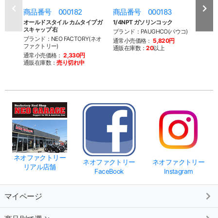
商品番号 000182
商品番号 000183
商品
オールドスタイル カムタイプガ
1/4NPT ガソリンコック
1/4
スキャップ 右
ブランド：PAUGHCO(パウコ)
ブラン
ブランド：NEO FACTORY(ネオ
ファク
通常小売価格：
5,820円
ファクトリー)
通販在庫数：
20
以上
通常
通常小売価格：
2,330円
通販
通販在庫数：
売り切れ中
ネオファクトリー
ネオファクトリー
ネオファクトリー
リアル店舗
FaceBook
Instagram
マイページ