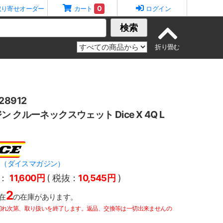
0
取り寄せオーダー
カート
ログイン
検索
8912
 クルーネックスウェット Dice X 4Q L
ZINE（ダイスマガジン）
：
11,600円
( 税抜：
10,545円
)
2
在
の在庫があります。
切れ次第、取り扱いを終了します。返品、交換等は一切出来ませんの