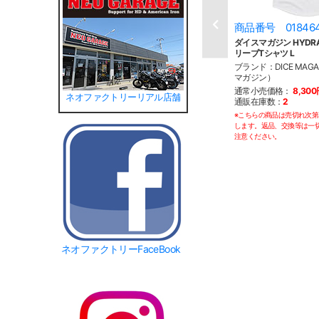
商品番号 01846
ダイスマガジン HYDRA 
リーブTシャツ L
ブランド：DICE MAG
マガジン）
通常小売価格：
8,30
ネオファクトリーリアル店舗
通販在庫数：
2
※こちらの商品は売切れ次
します。返品、交換等は一
注意ください。
ネオファクトリーFaceBook