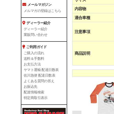
メールマガジン
内容物
メルマガの登録はこちら
適合車種
ディーラー紹介
ディーラー紹介
注意事項
業販問い合わせ
ご利用ガイド
商品説明
ご購入の流れ
送料＆手数料
お支払方法
ヤマト運輸 配達日数表
佐川急便 配達日数表
よくある質問の答え
お振込先
配達情報検索
特定商取引表示