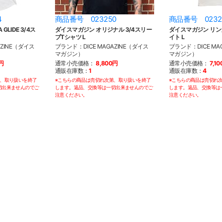
4
商品番号 023250
商品番号 0232
GLIDE 3/4ス
ダイスマガジン オリジナル 3/4スリー
ダイスマガジン リン
ブTシャツ L
イト L
AZINE（ダイス
ブランド：DICE MAGAZINE（ダイス
ブランド：DICE MA
マガジン）
マガジン）
0円
通常小売価格：
8,800円
通常小売価格：
7,1
通販在庫数：
1
通販在庫数：
4
第、取り扱いを終了
※こちらの商品は売切れ次第、取り扱いを終了
※こちらの商品は売切れ
切出来ませんのでご
します。返品、交換等は一切出来ませんのでご
します。返品、交換等は
注意ください。
注意ください。