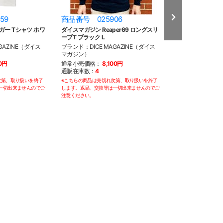
59
商品番号 025906
商品番号 028
ガー Tシャツ ホワ
ダイスマガジン Reaper69 ロングスリ
ダイスマガジン Tシ
ーブT ブラック L
オレンジ L
GAZINE（ダイス
ブランド：DICE MAGAZINE（ダイス
ブランド：DICE M
マガジン）
マガジン）
00円
通常小売価格：
8,100円
通常小売価格：
7
通販在庫数：
4
通販在庫数：
1
次第、取り扱いを終了
※こちらの商品は売切れ次第、取り扱いを終了
※こちらの商品は売切
一切出来ませんのでご
します。返品、交換等は一切出来ませんのでご
します。返品、交換等
注意ください。
注意ください。