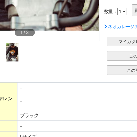
数量：
ネオガレージ
1
/
3
-
ァレン
-
ブラック
-
Lサイズ