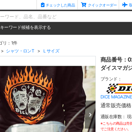
チェックした商品
クイックオーダー
me
キーワード候補を表示する
ゴリ：1件
シャツ・ロンT
Ｌサイズ
商品番号：02
ダイスマガジン
ブランド：
DICE MAGA
通常販売価格
通販在庫数：
現
※こちらの商品は売
でご注意ください。