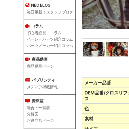
NEO BLOG
毎日更新！スタッフブログ
コラム
初心者必見！コラム
ハーレーパーツ紹介コラム
パーツメーカー紹介コラム
商品動画
商品動画ページ
パブリシティ
メーカー品番
メディア掲載情報
OEM品番/クロスリフ
ス
資料室
適合・一覧表
色
分解図
素材
お役立ちページ
サイズ