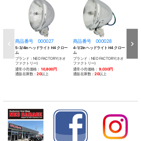
商品番号 000027
商品番号 000028
商品
5-3/4in ヘッドライト H4 クロー
4-1/2in ヘッドライト H4 クロー
4-1
ム
ム
クロ
ブランド：NEO FACTORY(ネオ
ブランド：NEO FACTORY(ネオ
ブラン
ファクトリー)
ファクトリー)
ファク
通常小売価格：
10,800円
通常小売価格：
9,030円
通常
通販在庫数：
20
以上
通販在庫数：
20
以上
通販