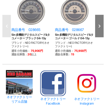
商品番号 028665
商品番号 028667
商品
5in 多機能デジタルスピード&タ
5in 多機能デジタルスピード&タ
4in
コメーター ブラック 04-13y
コメーター ゴールド 04-13y
コメー
ブランド：NEO FACTORY(ネオ
ブランド：NEO FACTORY(ネオ
ブラン
ファクトリー)
ファクトリー)
ファク
通常小売価格：
75,900円
通常小売価格：
75,900円
通常
通販在庫数：
20
以上
通販在庫数：
15
通販
ネオファクトリー
ネオファクトリー
ネオファクトリー
リアル店舗
FaceBook
Instagram