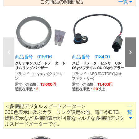
この商品の関連商品
一覧
商品番号 015616
商品番号 018400
商品
クリアキン スピードメータート
スピードメーターセンサー 00-
スピー
リムリング バイザー
06yソフテイル 04-06yツアラー
XL 06
ブランド：kuryakyn(クリアキ
ブランド：NEO FACTORY(ネオ
ブラン
ン)
ファクトリー)
ファク
通常小売価格：
13,600円
通常小売価格：
11,400円
通常
通販在庫数：
2
通販在庫数：
20
以上
通販
＜多機能デジタルスピードメーター＞
一
360色表示に及ぶカラーリング設定の他、電圧やDTC、
覧
燃料表示など多機能表示が可能なマルチな多機能デジタ
ルスピードメーターです。