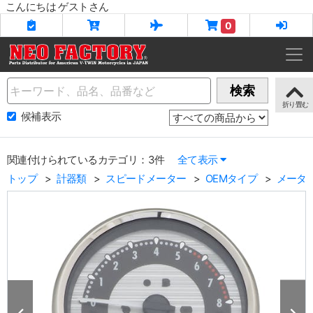
こんにちは ゲストさん
0
Name
検索
候補表示
関連付けられているカテゴリ：3件
全て表示
トップ
計器類
スピードメーター
OEMタイプ
メータ