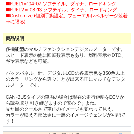
■FUEL1＝'04-07 ソフテイル、ダイナ、ロードキング
■FUEL2＝'08-13 ソフテイル、ダイナ、ロードキング
■Customize (個別手動設定。フューエルレベルゲージ装着
車に限る)
商品説明
多機能型のマルチファンクションデジタルメーターです。
スピード表示の他に回転数表示もあり、燃料表示やDTC、
ギヤ表示なども可能。
バックパネル、針、デジタルLCDの各表示色を350色以上
のカラーリングから選ぶことが出来る正にマルチなデジタ
ルメーターです。
CAN-BUSタイプの車両の場合は現在の走行距離をECMか
ら読み取り 引き継ぎますので安心ですよね。
見た目のクールさで車両のイメージも変わって見え、
カラーが映える夜は更に一層のイメージチェンジが可能で
す！