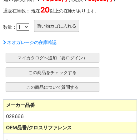
20
通販在庫数：
現在
以上の在庫があります。
数量：
ネオガレージの在庫確認
メーカー品番
028666
OEM品番/クロスリファレンス
-