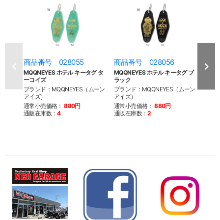
商品番号 028055
商品番号 028056
商品
MQQNEYES ホテル キータグ タ
MQQNEYES ホテル キータグ ブ
MQQ
ーコイズ
ラック
ンテ
ブランド：MQQNEYES（ムーン
ブランド：MQQNEYES（ムーン
ブラン
アイズ）
アイズ）
アイ
通常小売価格：
880円
通常小売価格：
880円
通常
通販在庫数：
4
通販在庫数：
2
通販