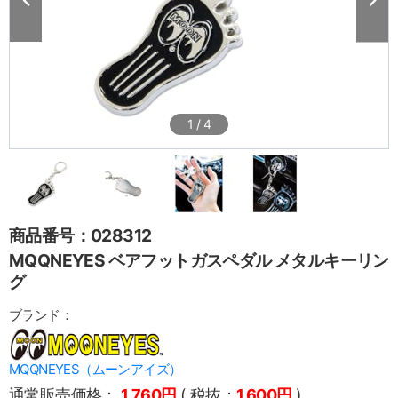
1
/
4
商品番号：028312
MQQNEYES ベアフットガスペダル メタルキーリン
グ
ブランド：
MQQNEYES（ムーンアイズ）
通常販売価格：
1,760円
( 税抜：
1,600円
)