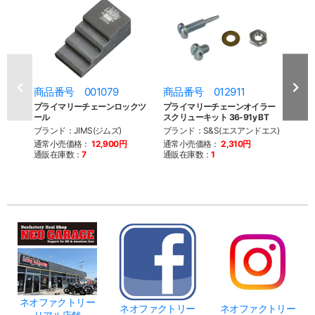
商品番号 001079
商品番号 012911
商品
プライマリーチェーンロックツ
プライマリーチェーンオイラー
プラ
ール
スクリューキット 36-91y BT
ターパ
ブランド：JIMS(ジムズ)
ブランド：S&S(エスアンドエス)
ブラン
ファク
通常小売価格：
12,900円
通常小売価格：
2,310円
通販在庫数：
7
通販在庫数：
1
通常
通販
ネオファクトリー
ネオファクトリー
ネオファクトリー