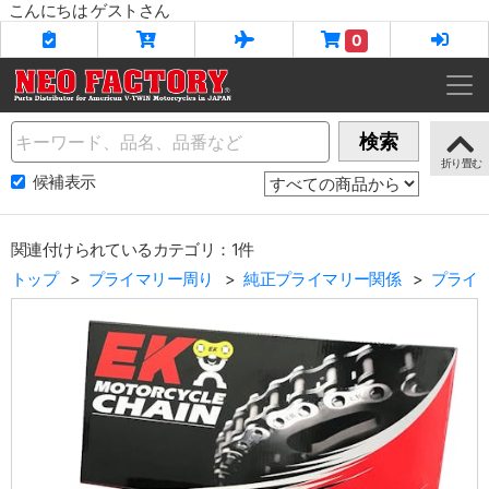
こんにちは ゲストさん
0
Name
検索
候補表示
関連付けられているカテゴリ：1件
トップ
プライマリー周り
純正プライマリー関係
プライ