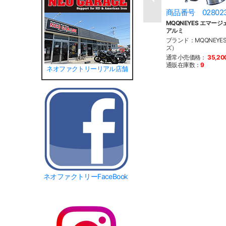
商品番号 02802
MQQNEYES エマー
アルミ
ブランド：MQQNEY
ズ）
通常小売価格：
35,2
通販在庫数：
9
ネオファクトリーリアル店舗
ネオファクトリーFaceBook