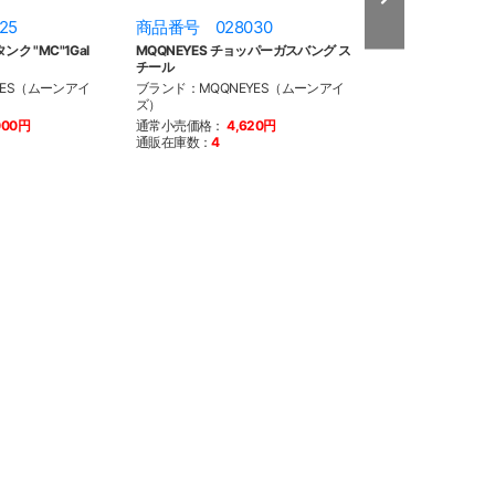
25
商品番号 028030
商品番号 028
ンク "MC"1Gal
MQQNEYES チョッパーガスバング ス
MQQNEYES チ
チール
ルミ
YES（ムーンアイ
ブランド：MQQNEYES（ムーンアイ
ブランド：MQQN
ズ）
ズ）
000円
通常小売価格：
4,620円
通常小売価格：
4
通販在庫数：
4
通販在庫数：
4