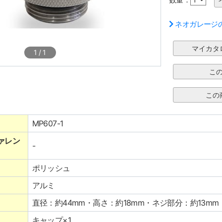
ネオガレージ
1
/
1
MP607-1
ァレン
-
ポリッシュ
アルミ
直径：約44mm・高さ：約18mm・ネジ部分：約13mm
キャップ×1