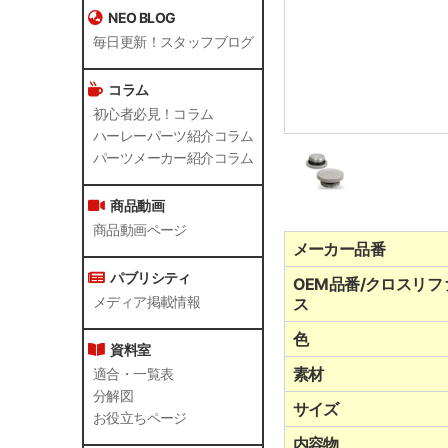
NEO BLOG
毎日更新！スタッフブログ
コラム
初心者必見！コラム
ハーレーパーツ紹介コラム
パーツメーカー紹介コラム
商品動画
商品動画ページ
メーカー品番
パブリシティ
OEM品番/クロスリフ
メディア掲載情報
ス
色
資料室
素材
適合・一覧表
分解図
サイズ
お役立ちページ
内容物