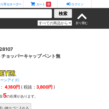
0
取り寄せオーダー
カート
ログイン
検索
8107
ES チョッパーキャップ ベント無
（ムーンアイズ）
：
4,180円
( 税抜：
3,800円
)
5
在
の在庫があります。