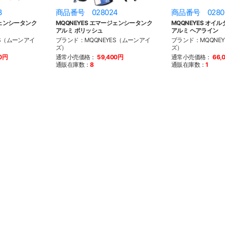
3
商品番号 028024
商品番号 0280
ジェンシータンク
MQQNEYES エマージェンシータンク
MQQNEYES オイルタ
アルミ ポリッシュ
アルミ ヘアライン
ES（ムーンアイ
ブランド：MQQNEYES（ムーンアイ
ブランド：MQQNE
ズ）
ズ）
00円
通常小売価格：
59,400円
通常小売価格：
66,
通販在庫数：
8
通販在庫数：
1