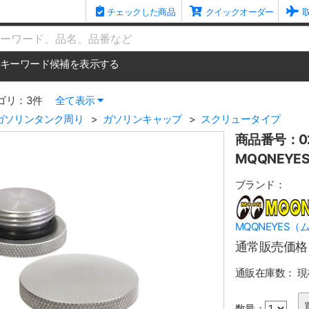
チェックした商品
クイックオーダー
me
キーワード候補を表示する
ゴリ：3件
全て表示
ガソリンタンク周り
ガソリンキャップ
スクリュータイプ
商品番号：02
MQQNEY
ブランド：
MQQNEYES
通常販売価格
通販在庫数：
現
数量：