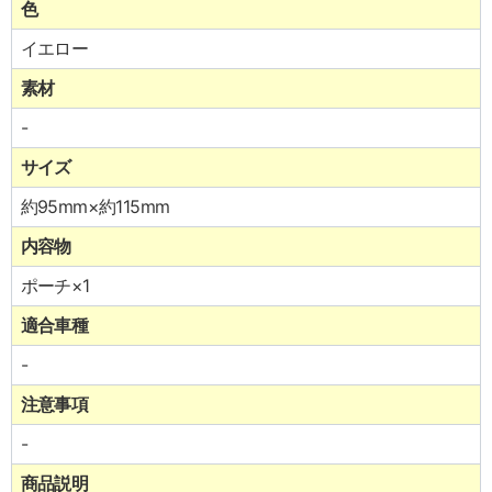
色
イエロー
素材
-
サイズ
約95mm×約115mm
内容物
ポーチ×1
適合車種
-
注意事項
-
商品説明