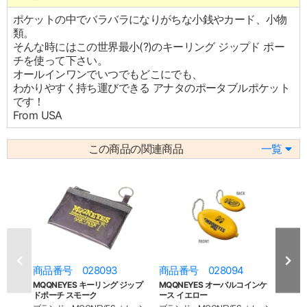
ポケットの中でバラバラになりがちな小銭やカード、小物
類。
そんな時にはこの世界最小(?)のキーリング ジップド ポー
チを使って下さい。
オールインワンでいつでもどこにでも、
わかりやすく持ち運びできる アナタのポータブルポケット
です！
From USA
この商品の関連商品
一覧
商品番号 028093
商品番号 028094
商品
MQQNEYES キーリング ジップ
MQQNEYES オーバルコインケ
MQQ
ドポーチ スモーク
ース イエロー
ース 