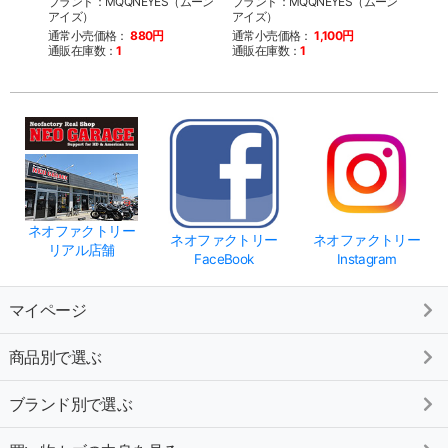
ブランド：MQQNEYES（ムーン
ブランド：MQQNEYES（ムーン
ブラン
アイズ）
アイズ）
アイ
通常小売価格：
880円
通常小売価格：
1,100円
通常
通販在庫数：
1
通販在庫数：
1
通販
ネオファクトリー
ネオファクトリー
ネオファクトリー
リアル店舗
FaceBook
Instagram
マイページ
商品別で選ぶ
ブランド別で選ぶ