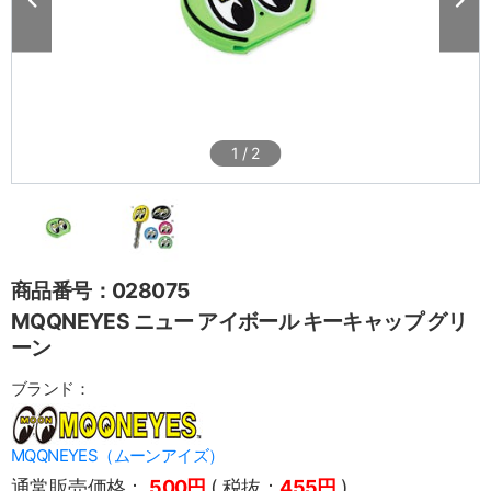
1
/
2
商品番号：028075
MQQNEYES ニュー アイボール キーキャップ グリ
ーン
ブランド：
MQQNEYES（ムーンアイズ）
通常販売価格：
500円
( 税抜：
455円
)