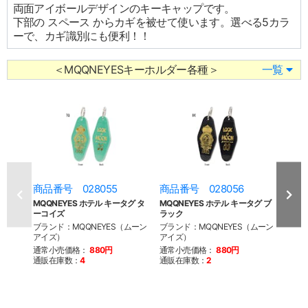
両面アイボールデザインのキーキャップです。
下部の スペース からカギを被せて使います。選べる5カラ
ーで、カギ識別にも便利！！
＜MQQNEYESキーホルダー各種＞
一覧
商品番号 028055
商品番号 028056
商品
MQQNEYES ホテル キータグ タ
MQQNEYES ホテル キータグ ブ
MQQ
ーコイズ
ラック
ンテ
ブランド：MQQNEYES（ムーン
ブランド：MQQNEYES（ムーン
ブラン
アイズ）
アイズ）
アイ
通常小売価格：
880円
通常小売価格：
880円
通常
通販在庫数：
4
通販在庫数：
2
通販