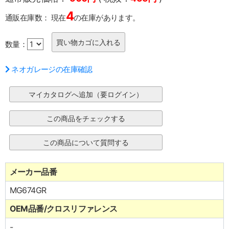
4
通販在庫数：
現在
の在庫があります。
数量：
ネオガレージの在庫確認
メーカー品番
MG674GR
OEM品番/クロスリファレンス
-