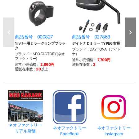
商品番号 000827
商品番号 027863
商品
1inバー用ミラークランプブラッ
デイトナ Dミラー TYPE6 右用
デイト
ク
ブランド：DAYTONA（デイト
ブラン
ブランド：NEO FACTORY(ネオ
ナ）
ナ）
ファクトリー)
通常小売価格：
7,700円
通常
通常小売価格：
2,860円
通販在庫数：
2
通販
通販在庫数：
20
以上
ネオファクトリー
ネオファクトリー
ネオファクトリー
リアル店舗
FaceBook
Instagram