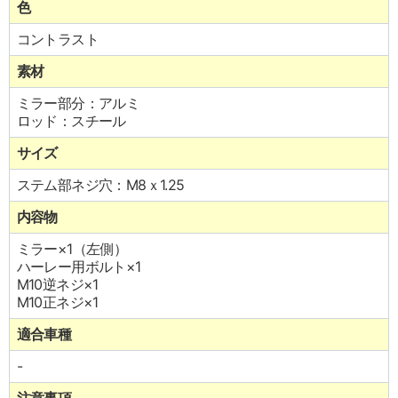
色
コントラスト
素材
ミラー部分：アルミ
ロッド：スチール
サイズ
ステム部ネジ穴：M8ｘ1.25
内容物
ミラー×1（左側）
ハーレー用ボルト×1
M10逆ネジ×1
M10正ネジ×1
適合車種
-