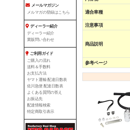
メールマガジン
適合車種
メルマガの登録はこちら
注意事項
ディーラー紹介
ディーラー紹介
業販問い合わせ
商品説明
ご利用ガイド
ご購入の流れ
参考ページ
送料＆手数料
お支払方法
ヤマト運輸 配達日数表
佐川急便 配達日数表
よくある質問の答え
お振込先
配達情報検索
特定商取引表示