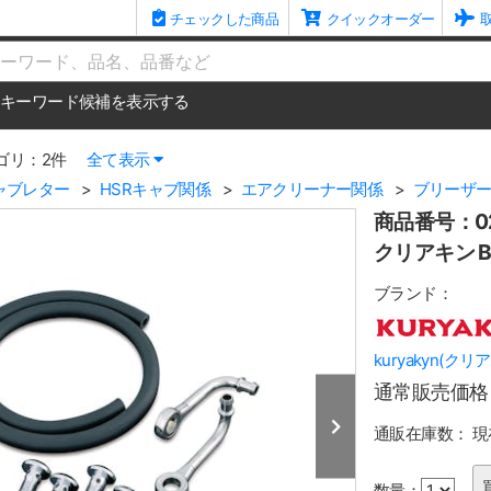
チェックした商品
クイックオーダー
me
キーワード候補を表示する
ゴリ：2件
全て表示
ャブレター
HSRキャブ関係
エアクリーナー関係
ブリーザ
商品番号：02
クリアキン B
ブランド：
kuryakyn(クリ
通常販売価格
通販在庫数：
現
数量：