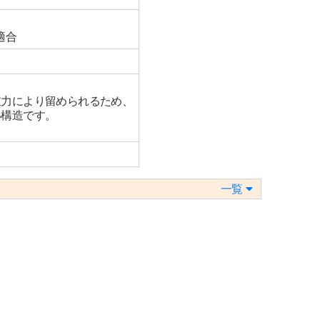
適合
重力により留められるため、
い構造です。
。
一覧