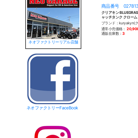
商品番号 02781
クリアキン BLUEGRA
ャッチタンク クローム
ブランド：kuryakyn(
通常小売価格：
20,9
通販在庫数：
3
ネオファクトリーリアル店舗
ネオファクトリーFaceBook