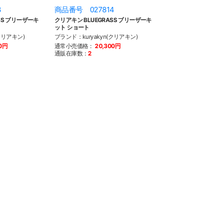
3
商品番号 027814
SS ブリーザーキ
クリアキン BLUEGRASS ブリーザーキ
ット ショート
クリアキン)
ブランド：kuryakyn(クリアキン)
00円
通常小売価格：
20,300円
通販在庫数：
2