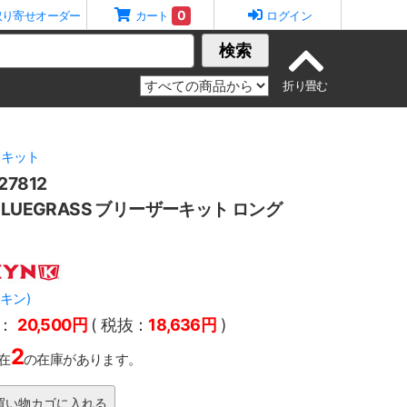
0
取り寄せオーダー
カート
ログイン
検索
ーキット
7812
LUEGRASS ブリーザーキット ロング
アキン)
：
20,500円
( 税抜：
18,636円
)
2
在
の在庫があります。