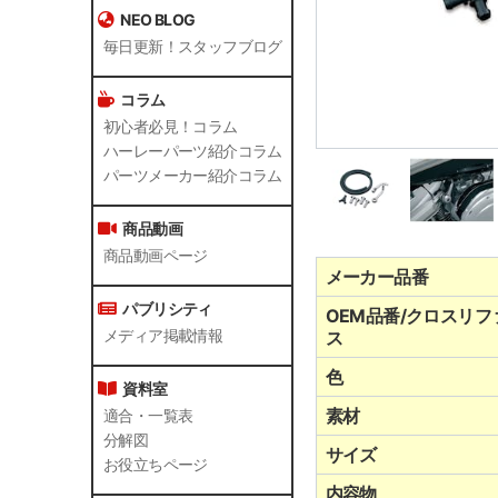
NEO BLOG
毎日更新！スタッフブログ
コラム
初心者必見！コラム
ハーレーパーツ紹介コラム
パーツメーカー紹介コラム
商品動画
商品動画ページ
メーカー品番
パブリシティ
OEM品番/クロスリフ
メディア掲載情報
ス
色
資料室
素材
適合・一覧表
分解図
サイズ
お役立ちページ
内容物