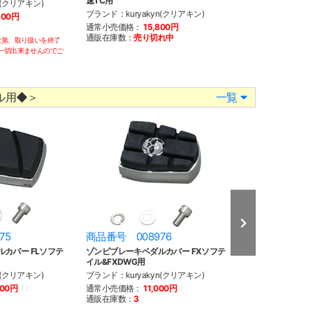
速TC用
07y-ツアラー用/
n(クリアキン)
ブランド：kuryakyn(クリアキン)
ブランド：kuryak
300円
通常小売価格：
15,800円
通常小売価格：
1
通販在庫数：
売り切れ中
通販在庫数：
4
次第、取り扱いを終了
一切出来ませんのでご
ル用◆＞
一覧
75
商品番号 008976
商品番号 008
カバー FLソフテ
ゾンビブレーキペダルカバー FXソフテ
ゾンビフロアーボ
イル&FXDWG用
ブランド：kuryak
n(クリアキン)
ブランド：kuryakyn(クリアキン)
通常小売価格：
4
600円
通常小売価格：
11,000円
通販在庫数：
2
通販在庫数：
3
※こちらの商品は売切
します。返品、交換等