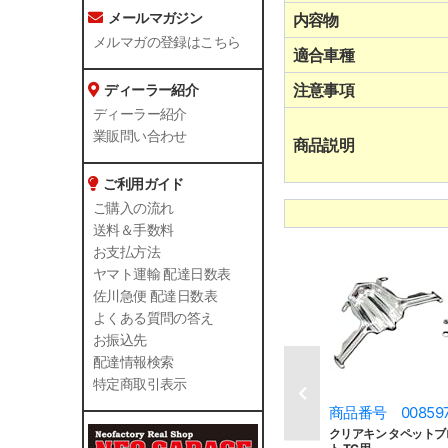
メールマガジン
内容物
メルマガの登録はこちら
適合車種
注意事項
ディーラー紹介
ディーラー紹介
業販問い合わせ
商品説明
ご利用ガイド
ご購入の流れ
送料＆手数料
お支払方法
ヤマト運輸 配達日数表
佐川急便 配達日数表
よくある質問の答え
お振込先
配達情報検索
特定商取引表示
商品番号 00859
クリアキン タペット