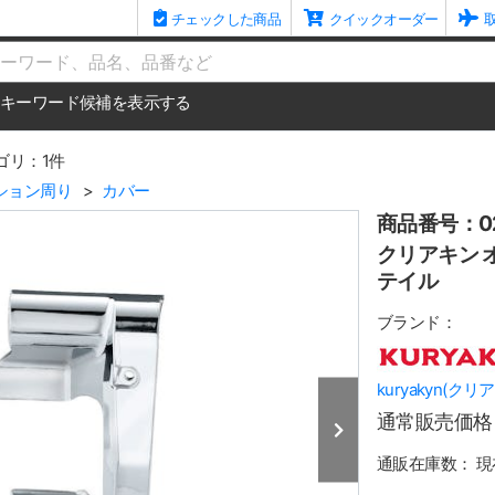
チェックした商品
クイックオーダー
me
キーワード候補を表示する
ゴリ：1件
ション周り
カバー
商品番号：02
クリアキン 
テイル
ブランド：
kuryakyn(クリ
通常販売価格
通販在庫数：
現