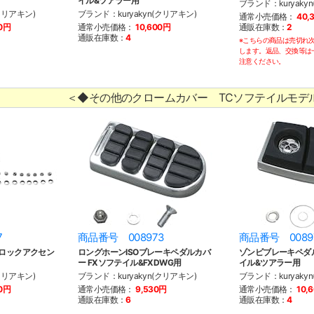
イル&ツアラー用
ブランド：kuryaky
クリアキン)
ブランド：kuryakyn(クリアキン)
通常小売価格：
40,
00円
通常小売価格：
10,600円
通販在庫数：
2
通販在庫数：
4
※こちらの商品は売切れ
します。返品、交換等は
注意ください。
＜◆その他のクロームカバー TCソフテイルモデ
7
商品番号 008973
商品番号 0089
ブロックアクセン
ロングホーンISOブレーキペダルカバ
ゾンビブレーキペダル
ー FXソフテイル&FXDWG用
イル&ツアラー用
クリアキン)
ブランド：kuryakyn(クリアキン)
ブランド：kuryaky
00円
通常小売価格：
9,530円
通常小売価格：
10,
通販在庫数：
6
通販在庫数：
4