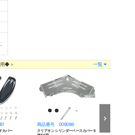
す。
ル用◆＞
一覧
81
商品番号 009086
商品番号 009
ドカバー
クリアキン シリンダーベースカバー 5
クリアキン シリ