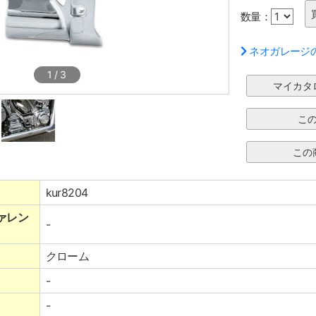
数量：
ネオガレージ
1
/
3
kur8204
ァレン
-
クローム
-
-