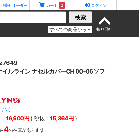
0
取り寄せオーダー
カート
ログイン
検索
7649
オイルライン ナセルカバーCH 00-06ソフ
アキン)
：
16,900円
( 税抜：
15,364円
)
4
在
の在庫があります。