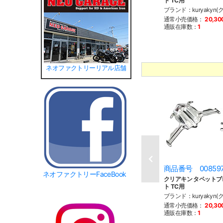
ト TC用
ブランド：kuryakyn(
通常小売価格：
20,3
通販在庫数：
1
ネオファクトリーリアル店舗
商品番号 00859
ネオファクトリーFaceBook
クリアキン タペット
ト TC用
ブランド：kuryakyn(
通常小売価格：
20,3
通販在庫数：
1