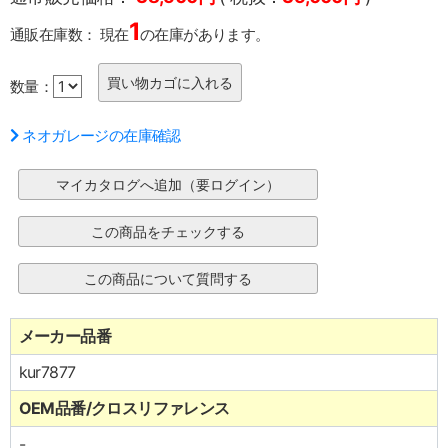
1
通販在庫数：
現在
の在庫があります。
数量：
ネオガレージの在庫確認
メーカー品番
kur7877
OEM品番/クロスリファレンス
-