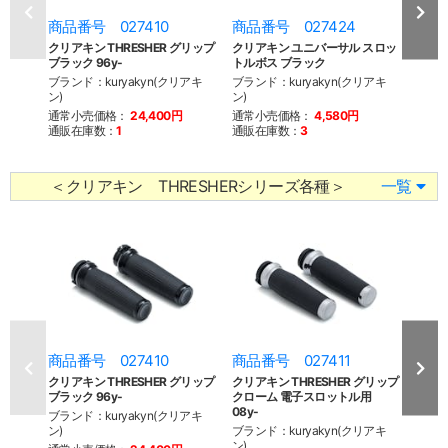
商品番号 027410
商品番号 027424
商品
クリアキン THRESHER グリップ
クリアキン ユニバーサル スロッ
クリア
ブラック 96y-
トルボス ブラック
トルボ
ブランド：kuryakyn(クリアキ
ブランド：kuryakyn(クリアキ
ブラン
ン)
ン)
ン)
通常小売価格：
24,400円
通常小売価格：
4,580円
通常
通販在庫数：
1
通販在庫数：
3
通販
＜クリアキン THRESHERシリーズ各種＞
一覧
商品番号 027410
商品番号 027411
商品
クリアキン THRESHER グリップ
クリアキン THRESHER グリップ
クリア
ブラック 96y-
クローム 電子スロットル用
ブラ
08y-
08y-
ブランド：kuryakyn(クリアキ
ン)
ブランド：kuryakyn(クリアキ
ブラン
ン)
ン)