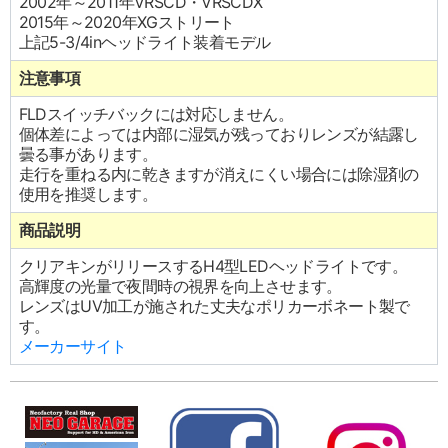
2002年～2011年VRSCD・VRSCDX
2015年～2020年XGストリート
上記5-3/4inヘッドライト装着モデル
注意事項
FLDスイッチバックには対応しません。
個体差によっては内部に湿気が残っておりレンズが結露し
曇る事があります。
走行を重ねる内に乾きますが消えにくい場合には除湿剤の
使用を推奨します。
商品説明
クリアキンがリリースするH4型LEDヘッドライトです。
高輝度の光量で夜間時の視界を向上させます。
レンズはUV加工が施された丈夫なポリカーボネート製で
す。
メーカーサイト