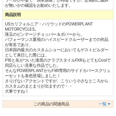
ツールが不要で「簡単脱着」が特徴ですが、定期的に緩み
が無いかの確認をお勧めいたします。
商品説明
USカリフォルニア・ハリウッドのPOWERPLANT
MOTORCYCLES。
珠玉のビンテージチョッパー＆ボバーから、
パフォーマンス重視のハイスピードクルーザーまでの作品
が有名であり、
日本国内最大のカスタムショーにおいてもゲストビルダー
として来日した際には、
P16と名がついた漆黒のクラブスタイルFXRもとてもCoolで
同店らしい見事な作品でした。
そんなPOWERPLANTからFXR専用のサイドカバースクリュ
ーセットも各色登場しました！
さりげないアクセントですが、こういう小さなところから
カスタムのまとまりが出ますので・・
大事ですね！
この商品の関連商品
一覧