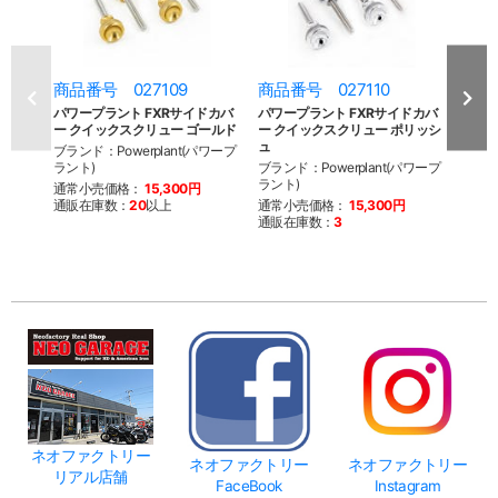
商品番号 027109
商品番号 027110
商品
パワープラント FXRサイドカバ
パワープラント FXRサイドカバ
パワー
ー クイックスクリュー ゴールド
ー クイックスクリュー ポリッシ
ー ク
ュ
ブランド：Powerplant(パワープ
ブラン
ラント)
ブランド：Powerplant(パワープ
ラント
ラント)
通常小売価格：
15,300円
通常
通販在庫数：
20
以上
通常小売価格：
15,300円
通販
通販在庫数：
3
ネオファクトリー
ネオファクトリー
ネオファクトリー
リアル店舗
FaceBook
Instagram