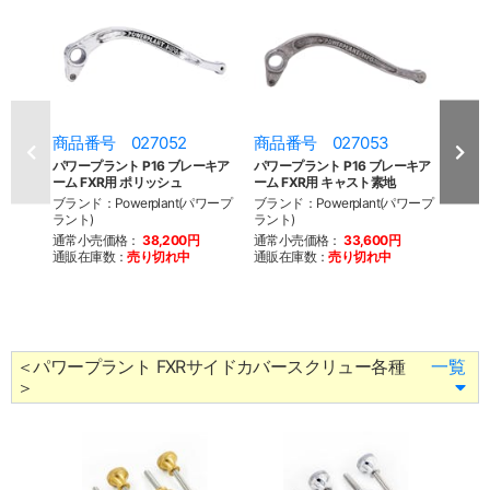
商品番号 027052
商品番号 027053
商品
パワープラント P16 ブレーキア
パワープラント P16 ブレーキア
パワ
ーム FXR用 ポリッシュ
ーム FXR用 キャスト素地
ー ブラ
ブランド：Powerplant(パワープ
ブランド：Powerplant(パワープ
ブラン
ラント)
ラント)
ラント
通常小売価格：
38,200円
通常小売価格：
33,600円
通常
通販在庫数：
売り切れ中
通販在庫数：
売り切れ中
通販
＜パワープラント FXRサイドカバースクリュー各種
一覧
＞