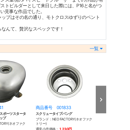
ストビルダーとして来日した際には、P16と名がつ
しい見事な作品でした。
スキャップはその名の通り、モトクロスゆずりのベント
るなんて、贅沢なスペックです！
一覧
41
商品番号 001833
商品番号 008
ネルスポーツスタータ
スクリュータイプバング
レプリカ スポーツ
ップ
07y- XL
ブランド：NEO FACTORY(ネオファク
TORY(ネオファク
トリー)
ブランド：NEO F
トリー)
通常小売価格：
1,230円