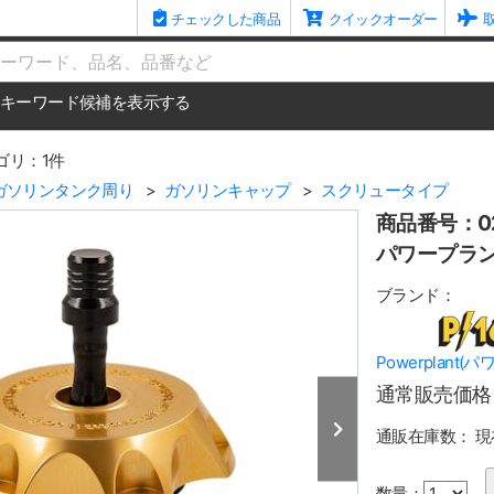
チェックした商品
クイックオーダー
me
キーワード候補を表示する
ゴリ：1件
ガソリンタンク周り
ガソリンキャップ
スクリュータイプ
商品番号：02
パワープラン
ブランド：
Powerplant(
通常販売価格
通販在庫数：
現
数量：