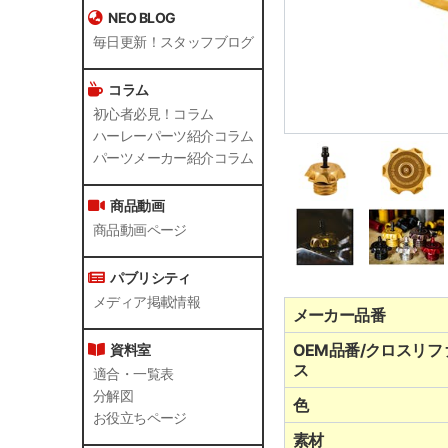
NEO BLOG
毎日更新！スタッフブログ
コラム
初心者必見！コラム
ハーレーパーツ紹介コラム
パーツメーカー紹介コラム
商品動画
商品動画ページ
パブリシティ
メディア掲載情報
メーカー品番
OEM品番/クロスリフ
資料室
ス
適合・一覧表
分解図
色
お役立ちページ
素材