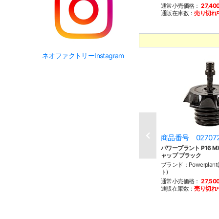
通常小売価格：
27,40
通販在庫数：
売り切れ
ネオファクトリーInstagram
商品番号 02707
パワープラント P16 
ャップ ブラック
ブランド：Powerplan
ト)
通常小売価格：
27,50
通販在庫数：
売り切れ