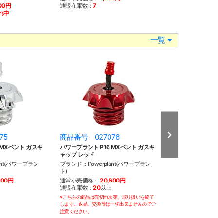
100円
通販在庫数：
7
通常小売価格：
3
れ中
通販在庫数：
売り
一覧
75
商品番号 027076
商品番号 028
 MXベント ガスキ
パワープラント P16 MXベント ガスキ
パワープラント P1
ャップ レッド
ガスキャップセット
ant(パワープラン
ブランド：Powerplant(パワープラン
ブランド：Powerp
ト)
ト)
000円
通常小売価格：
20,600円
通常小売価格：
4
通販在庫数：
20
以上
通販在庫数：
4
※こちらの商品は売切れ次第、取り扱いを終了
※こちらの商品は売切
します。返品、交換等は一切出来ませんのでご
します。返品、交換等
注意ください。
注意ください。