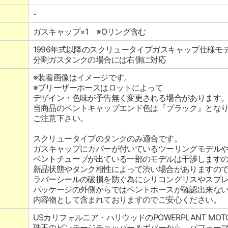
-
ガスキャップ×1 ※Oリング含む
1996年式以降のスクリュータイプガスキャップ仕様モ
分割ガスタンクの場合には右側に対応
※装着画像はイメージです。
※ブリーザーホースはロットによって
デザイン・色味が予告無く変更される場合があります
当商品のベントキャップエンド色は『ブラック』とな
ご注意下さい。
スクリュータイプのタンクのみ適合です。
ガスキャップにカバーが付いているツーリングモデル
ベントチューブが出ている一部のモデルは干渉します
新品状態やタンク相性によって渋い場合がありますの
ラバーシールの破損を防ぐ為にシリコングリスやスプ
パッケージの外側からではベントホースが確認出来な
内容物として含まれておりますのでご安心ください。
USカリフォルニア・ハリウッドのPOWERPLANT MOTO
珠玉のビンテージチョッパー＆ボバーから、パフォー