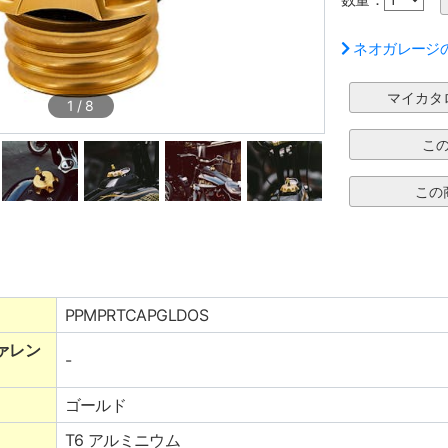
ネオガレージ
1
/
8
PPMPRTCAPGLDOS
ァレン
-
ゴールド
T6 アルミニウム