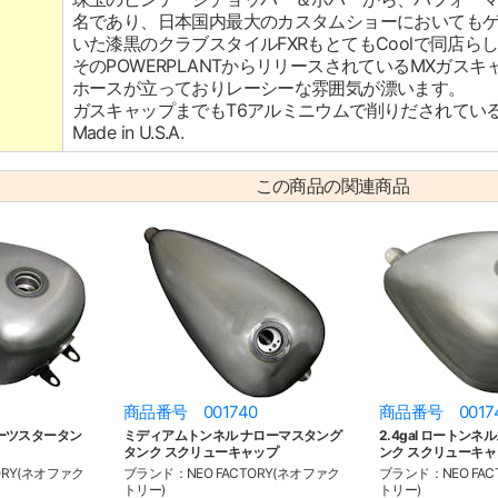
名であり、日本国内最大のカスタムショーにおいてもゲ
いた漆黒のクラブスタイルFXRもとてもCoolで同店ら
そのPOWERPLANTからリリースされているMXガ
ホースが立っておりレーシーな雰囲気が漂います。
ガスキャップまでもT6アルミニウムで削りだされてい
Made in U.S.A.
この商品の関連商品
商品番号 001740
商品番号 0017
スポーツスタータン
ミディアムトンネル ナローマスタング
2.4gal ロートン
タンク スクリューキャップ
ンク スクリューキャ
ORY(ネオファク
ブランド：NEO FACTORY(ネオファク
ブランド：NEO FAC
トリー)
トリー)