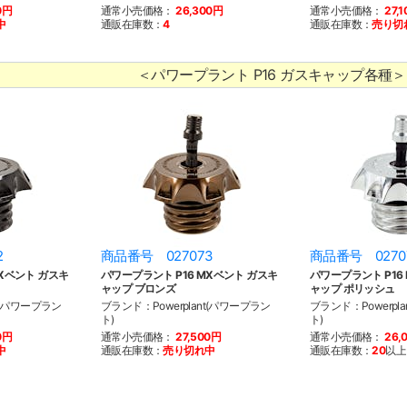
0円
通常小売価格：
26,300円
通常小売価格：
27,
中
通販在庫数：
4
通販在庫数：
売り切
＜パワープラント P16 ガスキャップ各種＞
2
商品番号 027073
商品番号 0270
MXベント ガスキ
パワープラント P16 MXベント ガスキ
パワープラント P16
ャップ ブロンズ
ャップ ポリッシュ
t(パワープラン
ブランド：Powerplant(パワープラン
ブランド：Powerpl
ト)
ト)
0円
通常小売価格：
27,500円
通常小売価格：
26,
中
通販在庫数：
売り切れ中
通販在庫数：
20
以上