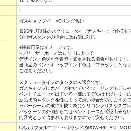
T6 アルミニウム
-
ガスキャップ×1 ※Oリング含む
1996年式以降のスクリュータイプガスキャップ仕様モ
分割ガスタンクの場合には右側に対応
※装着画像はイメージです。
※ブリーザーホースはロットによって
デザイン・色味が予告無く変更される場合があります
当商品のベントキャップエンド色は『ブラック』とな
ご注意ください。
スクリュータイプのタンクのみ適合です。
ガスキャップにカバーが付いているツーリングモデル
ベントチューブが出ている一部のモデルは干渉します
新品状態やタンク相性によって渋い場合がありますの
ラバーシールの破損を防ぐ為にシリコングリスやスプ
パッケージの外側からではベントホースが確認出来な
内容物として含まれておりますのでご安心ください。
USカリフォルニア・ハリウッドのPOWERPLANT MOTO