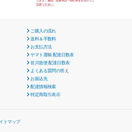
します。返品、交換等は一切出来ませんのでご
します。返品、交換等
注意ください。
注意ください。
ご購入の流れ
送料＆手数料
お支払方法
ヤマト運輸 配達日数表
佐川急便 配達日数表
よくある質問の答え
お振込先
配達情報検索
特定商取引表示
イトマップ