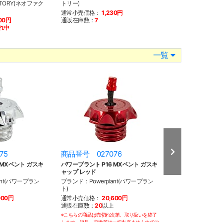
TORY(ネオファク
トリー)
ブランド：NEO F
トリー)
通常小売価格：
1,230円
100円
通販在庫数：
7
通常小売価格：
3
れ中
通販在庫数：
売り
一覧
75
商品番号 027076
商品番号 028
 MXベント ガスキ
パワープラント P16 MXベント ガスキ
パワープラント P1
ャップ レッド
ガスキャップセット
ant(パワープラン
ブランド：Powerplant(パワープラン
ブランド：Powerp
ト)
ト)
000円
通常小売価格：
20,600円
通常小売価格：
4
通販在庫数：
20
以上
通販在庫数：
4
※こちらの商品は売切れ次第、取り扱いを終了
※こちらの商品は売切