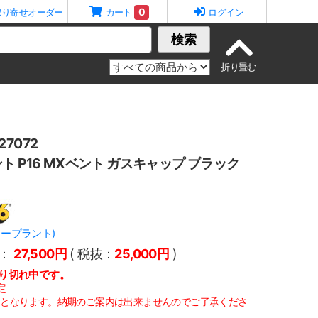
0
取り寄せオーダー
カート
ログイン
検索
7072
ト P16 MXベント ガスキャップ ブラック
パワープラント)
：
27,500円
( 税抜：
25,000円
)
り切れ中です。
定
定となります。納期のご案内は出来ませんのでご了承くださ