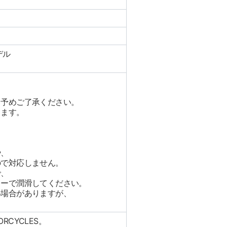
デル
。予めご了承ください。
ります。
や、
ので対応しません。
で、
レーで潤滑してください。
い場合がありますが、
RCYCLES。