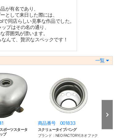
作品が有名であり、
ダーとして来日した際には、
oolで同店らしい見事な作品でした。
キャップはその名の通り、
ーな雰囲気が漂います。
るなんて、贅沢なスペックです！
一覧
41
商品番号 001833
商品番号 008
ネルスポーツスタータ
スクリュータイプバング
レプリカ スポーツ
ップ
07y- XL
ブランド：NEO FACTORY(ネオファク