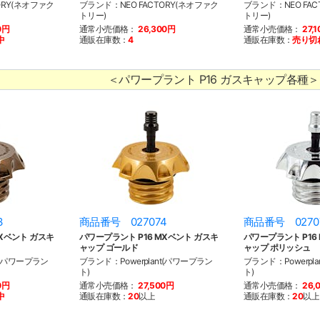
ORY(ネオファク
ブランド：NEO FACTORY(ネオファク
ブランド：NEO FAC
トリー)
トリー)
0円
通常小売価格：
26,300円
通常小売価格：
27,
中
通販在庫数：
4
通販在庫数：
売り切
＜パワープラント P16 ガスキャップ各種＞
3
商品番号 027074
商品番号 0270
MXベント ガスキ
パワープラント P16 MXベント ガスキ
パワープラント P16
ャップ ゴールド
ャップ ポリッシュ
t(パワープラン
ブランド：Powerplant(パワープラン
ブランド：Powerpl
ト)
ト)
0円
通常小売価格：
27,500円
通常小売価格：
26,
中
通販在庫数：
20
以上
通販在庫数：
20
以上