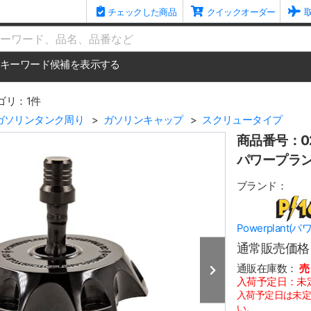
チェックした商品
クイックオーダー
me
キーワード候補を表示する
ゴリ：1件
ガソリンタンク周り
ガソリンキャップ
スクリュータイプ
商品番号：02
パワープラン
ブランド：
Powerplant(
通常販売価格
通販在庫数：
売
入荷予定日：未
入荷予定日は未
い。