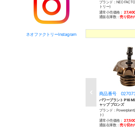
ブランド：NEO FACT
トリー)
通常小売価格：
27,40
通販在庫数：
売り切れ
ネオファクトリーInstagram
商品番号 02707
パワープラント P16 
ャップ ブロンズ
ブランド：Powerplan
ト)
通常小売価格：
27,50
通販在庫数：
売り切れ