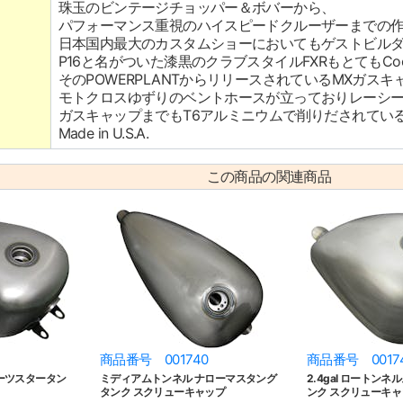
珠玉のビンテージチョッパー＆ボバーから、
パフォーマンス重視のハイスピードクルーザーまでの
日本国内最大のカスタムショーにおいてもゲストビル
P16と名がついた漆黒のクラブスタイルFXRもとてもC
そのPOWERPLANTからリリースされているMXガス
モトクロスゆずりのベントホースが立っておりレーシ
ガスキャップまでもT6アルミニウムで削りだされてい
Made in U.S.A.
この商品の関連商品
商品番号 001740
商品番号 0017
スポーツスタータン
ミディアムトンネル ナローマスタング
2.4gal ロートン
タンク スクリューキャップ
ンク スクリューキャ