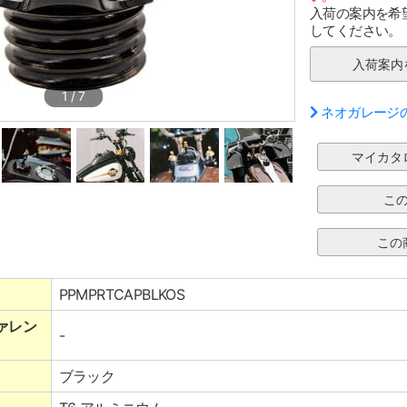
入荷の案内を希
してください。
1
/
7
ネオガレージ
PPMPRTCAPBLKOS
ァレン
-
ブラック