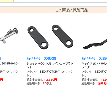
この商品の関連商品
4
商品番号 006538
商品番号 0289
50185-04 ク
ショックマウント用 ウインカーブラケ
キックスタンド 04y-X
ット
ラック
ORY(ネオファク
ブランド：NEO FACTORY(ネオファク
ブランド：NEO FAC
トリー)
トリー)
0円
通常小売価格：
3,630円
通常小売価格：
13,
通販在庫数：
20
以上
通販在庫数：
売り切