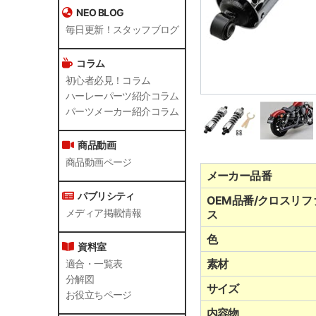
NEO BLOG
毎日更新！スタッフブログ
コラム
初心者必見！コラム
ハーレーパーツ紹介コラム
パーツメーカー紹介コラム
商品動画
商品動画ページ
メーカー品番
パブリシティ
OEM品番/クロスリフ
ス
メディア掲載情報
色
資料室
素材
適合・一覧表
分解図
サイズ
お役立ちページ
内容物