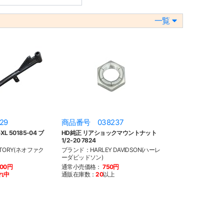
一覧
29
商品番号 038237
L 50185-04 ブ
HD純正 リアショックマウントナット
1/2-20 7824
TORY(ネオファク
ブランド：HARLEY DAVIDSON(ハーレ
ーダビッドソン)
900円
通常小売価格：
750円
れ中
通販在庫数：
20
以上