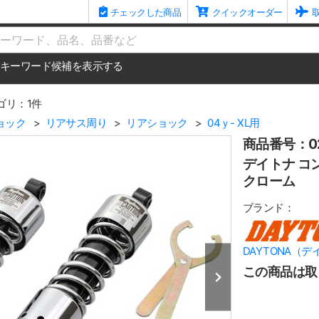
チェックした商品
クイックオーダー
me
キーワード候補を表示する
ゴリ：1件
ョック
リアサス周り
リアショック
04ｙ- XL用
商品番号：02
デイトナ コン
クローム
ブランド：
DAYTONA（デ
この商品は取