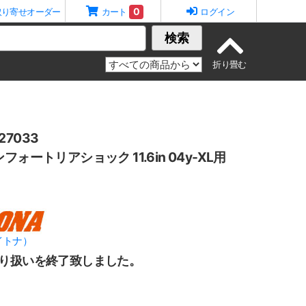
0
取り寄せオーダー
カート
ログイン
検索
7033
フォートリアショック 11.6in 04y-XL用
イトナ）
り扱いを終了致しました。