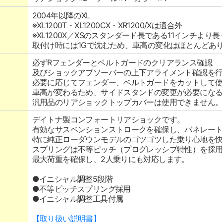
2004年以降のXL
※XL1200T・XL1200CX・XR1200/Xは適合外
※XL1200X／XSのスタンダード長である11インチより
取付け時には1Gで沈むため、車高の変化はほとんどあ
必ずRフェンダーとベルトガードのクリアランス確認
及びショックアブソーバーの上下アライメント確認を
必要に応じてフェンダー、ベルトガードをカットして
車高が変わるため、サイドスタンドの変更が必要にな
汎用品のリアショックトップカバーは使用できません
デイトナ製コンフォートリアショックです。
有効なサスペンションストロークを確保し、バネレー
特に純正ローダウンモデルのゴツゴツした乗り心地を
スプリングは不等ピッチ（プログレッシブ特性）を採
最大荷重を確保し、2人乗りにも対応します。
●イニシャル調整5段階
●不等ピッチスプリング採用
●イニシャル調整工具付属
【取り扱い説明書】