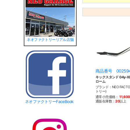
ネオファクトリーリアル店舗
商品番号 00259
キックスタンド 04y-XL 
ローム
ブランド：NEO FACT
トリー)
通常小売価格：
11,60
通販在庫数：
20
以上
ネオファクトリーFaceBook