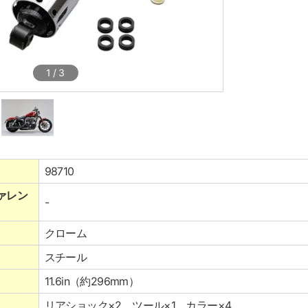
1
/
3
98710
ァレン
-
クローム
スチール
11.6in（約296mm）
リアショック×2 ツール×1 カラー×4