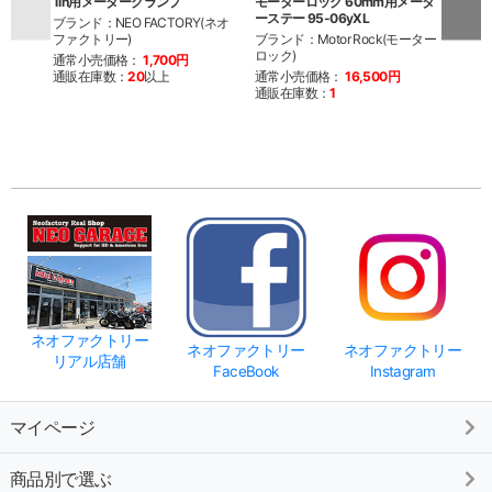
1in用メータークランプ
モーターロック 60mm用メータ
アナ
ーステー 95-06yXL
ルス
ブランド：NEO FACTORY(ネオ
ファクトリー)
ブランド：Motor Rock(モーター
ブラン
ロック)
ファク
通常小売価格：
1,700円
通販在庫数：
20
以上
通常小売価格：
16,500円
通常
通販在庫数：
1
通販
ネオファクトリー
ネオファクトリー
ネオファクトリー
リアル店舗
FaceBook
Instagram
マイページ
商品別で選ぶ