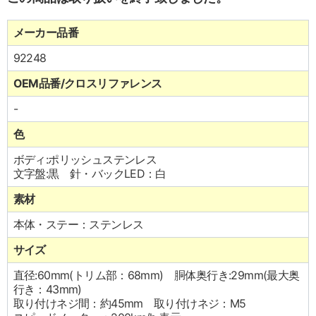
メーカー品番
92248
OEM品番/クロスリファレンス
-
色
ボディ:ポリッシュステンレス
文字盤:黒 針・バックLED：白
素材
本体・ステー：ステンレス
サイズ
直径:60mm(トリム部：68mm) 胴体奥行き:29mm(最大奥
行き：43mm)
取り付けネジ間：約45mm 取り付けネジ：M5