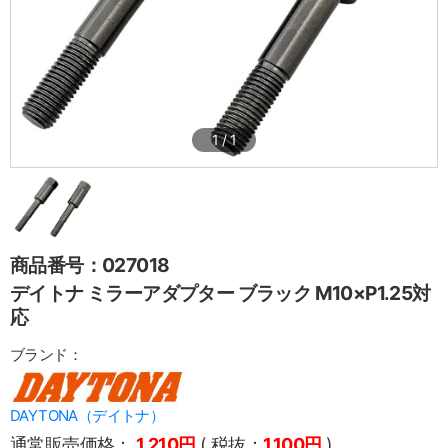
1
/
1
商品番号：027018
デイトナ ミラーアダプター ブラック M10×P1.25対
応
ブランド：
DAYTONA（デイトナ）
通常販売価格：
1,210円
( 税抜：
1,100円
)