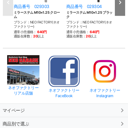
商品番号 029303
商品番号 029304
商品
ミラーステム M10×1.25 クロー
ミラーステム M10×1.25 ブラッ
M10
ム
ク
ロー
ブランド：NEO FACTORY(ネオ
ブランド：NEO FACTORY(ネオ
ブラン
ファクトリー)
ファクトリー)
ファク
通常小売価格：
640円
通常小売価格：
640円
通常
通販在庫数：
20
以上
通販在庫数：
20
以上
通販
ネオファクトリー
ネオファクトリー
ネオファクトリー
リアル店舗
FaceBook
Instagram
マイページ
商品別で選ぶ