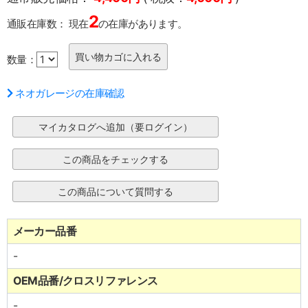
2
通販在庫数：
現在
の在庫があります。
数量：
ネオガレージの在庫確認
メーカー品番
-
OEM品番/クロスリファレンス
-