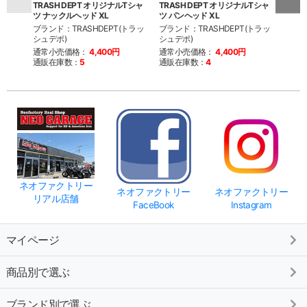
TRASH DEPT オリジナルTシャ
TRASH DEPT オリジナルTシャ
TRA
ツ ナックルヘッド XL
ツ パンヘッド XL
ツ シ
ブランド：TRASHDEPT(トラッ
ブランド：TRASHDEPT(トラッ
ブラン
シュデポ)
シュデポ)
シュデ
通常小売価格：
4,400円
通常小売価格：
4,400円
通常
通販在庫数：
5
通販在庫数：
4
通販
ネオファクトリー
ネオファクトリー
ネオファクトリー
リアル店舗
FaceBook
Instagram
マイページ
商品別で選ぶ
ブランド別で選ぶ