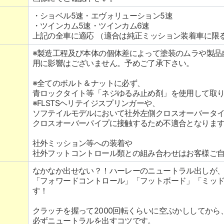
・ショベル5速・エヴォリューション5速
・ツインカム5速・ツインカム6速
上記の全車に適応 （適合は純正ミッション装着車に限
※製造工程及び本体の個体差によって塗装のムラや製品
用に影響はございません。予めご了承下さい。
※全てのボルト＆ナットに必ず、
青ロックタイト等「ネジゆるみ止め剤」を使用して取
※FLSTSヘリテイジスプリンガーや、
ソフテイルモデルにおいて社外左側クロスオーバータ
クロスオーバーパイプに接触するため不適合となりま
社外ミッション等への装着や
社外フットコントロール類との組み合わせはお客様ご
なかなか出せない？！ハーレーのニュートラル出しが
「フォワードコントロール」「フットボード」「ミッ
す！
クラッチを握って2000回転くらいに空ぶかししてから
必ずニュートラルを出すコツです。