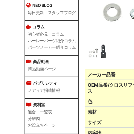
NEO BLOG
毎日更新！スタッフブログ
コラム
初心者必見！コラム
ハーレーパーツ紹介コラム
パーツメーカー紹介コラム
商品動画
商品動画ページ
メーカー品番
パブリシティ
OEM品番/クロスリフ
メディア掲載情報
ス
色
資料室
素材
適合・一覧表
分解図
サイズ
お役立ちページ
内容物