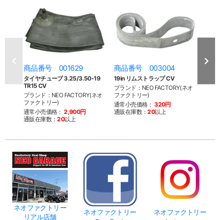
商品番号 001629
商品番号 003004
商品
タイヤチューブ 3.25/3.50-19
19in リムストラップ CV
タイヤチ
TR15 CV
TR4 
ブランド：NEO FACTORY(ネオ
ブランド：NEO FACTORY(ネオ
ファクトリー)
ブラン
ファクトリー)
ファク
通常小売価格：
320円
通常小売価格：
2,900円
通販在庫数：
20
以上
通常
通販在庫数：
20
以上
通販
ネオファクトリー
ネオファクトリー
ネオファクトリー
リアル店舗