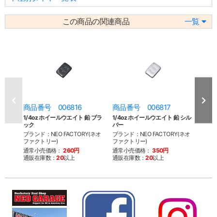
この商品の関連商品
一覧
商品番号 006816
商品番号 006817
商品
1/4oz ホイールウエイト 鉛 ブラ
1/4oz ホイールウエイト 鉛 シル
1/4
ック
バー
ル ブ
ブランド：NEO FACTORY(ネオ
ブランド：NEO FACTORY(ネオ
ブラン
ファクトリー)
ファクトリー)
ファク
通常小売価格：
260円
通常小売価格：
350円
通常
通販在庫数：
20
以上
通販在庫数：
20
以上
通販