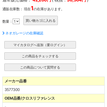
1
通販在庫数：
現在
の在庫があります。
数量：
ネオガレージの在庫確認
メーカー品番
3577300
OEM品番/クロスリファレンス
-