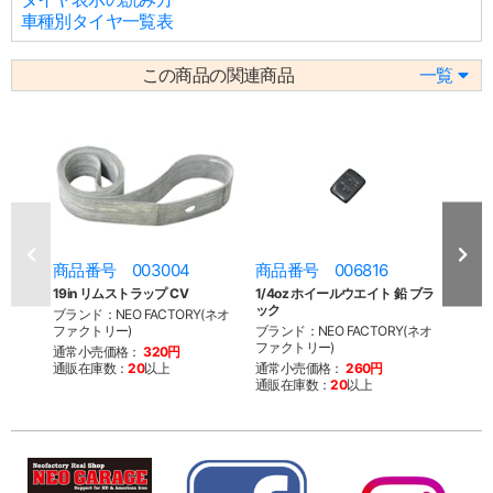
車種別タイヤ一覧表
この商品の関連商品
一覧
商品番号 003004
商品番号 006816
商品
19in リムストラップ CV
1/4oz ホイールウエイト 鉛 ブラ
1/4
ック
バー
ブランド：NEO FACTORY(ネオ
ファクトリー)
ブランド：NEO FACTORY(ネオ
ブラン
ファクトリー)
ファク
通常小売価格：
320円
通販在庫数：
20
以上
通常小売価格：
260円
通常
通販在庫数：
20
以上
通販