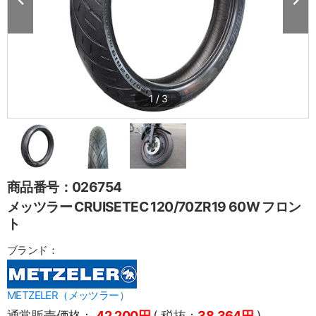
1
/
3
商品番号：026754
メッツラー CRUISETEC 120/70ZR19 60W フロン
ト
ブランド：
METZELER（メッツラー）
通常販売価格：
42,200円
( 税抜：
38,364円
)