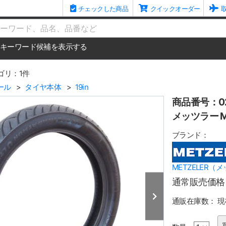
チェックした商品
クイックオーダー
me
キーワード候補を表示する
ゴリ：1件
ール
タイヤ本体
19in
商品番号：02
メッツラー ME
ブランド：
METZELER（
通常販売価格
通販在庫数：
現