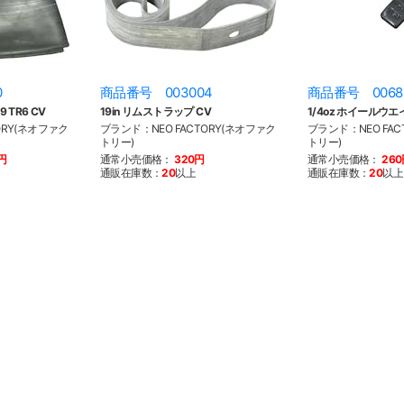
0
商品番号 003004
商品番号 0068
 TR6 CV
19in リムストラップ CV
1/4oz ホイールウエ
ORY(ネオファク
ブランド：NEO FACTORY(ネオファク
ブランド：NEO FAC
トリー)
トリー)
0円
通常小売価格：
320円
通常小売価格：
26
通販在庫数：
20
以上
通販在庫数：
20
以上