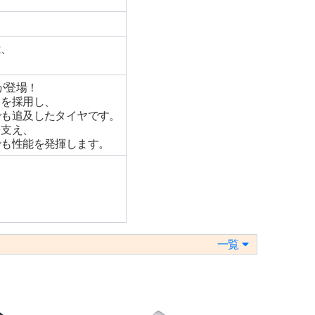
は、
8が登場！
ドを採用し、
でも追及したタイヤです。
を支え、
でも性能を発揮します。
一覧