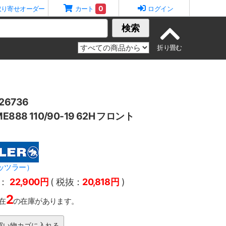
0
取り寄せオーダー
カート
ログイン
検索
6736
888 110/90-19 62H フロント
メッツラー）
：
22,900円
( 税抜：
20,818円
)
2
在
の在庫があります。