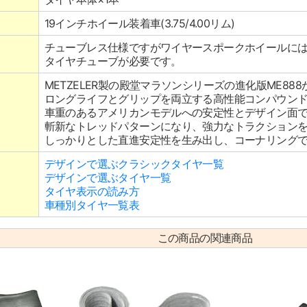
19インチホイール装着車(3.75/4.00リム)
チューブレス仕様ですがワイヤースポークホイールに
タイヤチューブが必要です。
METZELER製の殿堂マラソンシリーズの進化版ME88
ロングライフとグリップを両立する高性能コンパウン
車重のあるアメリカンモデルへの安定性とデザイン面
斬新なトレッドパターンになり、強力なトラクション
しっかりとした直進安定性を生み出し、コーナリング
デザインで選ぶクラシックタイヤ一覧
デザインで選ぶタイヤ一覧
タイヤ表示の読み方
車種別タイヤ一覧表
この商品の関連商品