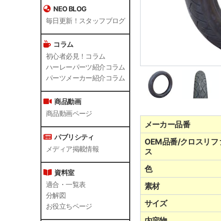
NEO BLOG
毎日更新！スタッフブログ
コラム
初心者必見！コラム
ハーレーパーツ紹介コラム
パーツメーカー紹介コラム
商品動画
商品動画ページ
メーカー品番
パブリシティ
OEM品番/クロスリフ
メディア掲載情報
ス
色
資料室
適合・一覧表
素材
分解図
サイズ
お役立ちページ
内容物