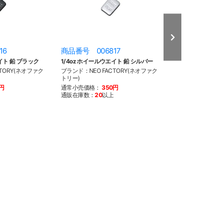
16
商品番号 006817
商品番号 008
イト 鉛 ブラック
1/4oz ホイールウエイト 鉛 シルバー
1/4oz ホイール
ック
TORY(ネオファク
ブランド：NEO FACTORY(ネオファク
トリー)
ブランド：NEO F
トリー)
0円
通常小売価格：
350円
通販在庫数：
20
以上
通常小売価格：
2
通販在庫数：
20
以