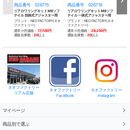
商品番号 026715
商品番号 026716
商品
リアロワリングキット M8ソフ
リアロワリングキット M8ソフ
キジ
テイル 別体式アジャスター用
テイル 一体式アジャスター用
18y
ブランド：NEO FACTORY(ネオ
ブランド：NEO FACTORY(ネオ
ブラン
ファクトリー)
ファクトリー)
通常
通常小売価格：
17,700円
通常小売価格：
28,200円
通販
通販在庫数：
20
以上
通販在庫数：
20
以上
ネオファクトリー
ネオファクトリー
ネオファクトリー
リアル店舗
FaceBook
Instagram
マイページ
商品別で選ぶ