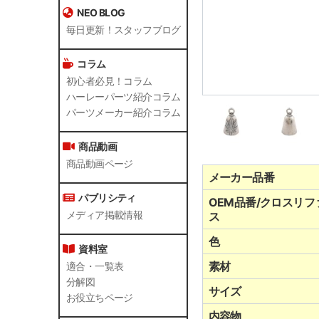
NEO BLOG
毎日更新！スタッフブログ
コラム
初心者必見！コラム
ハーレーパーツ紹介コラム
パーツメーカー紹介コラム
商品動画
商品動画ページ
メーカー品番
パブリシティ
OEM品番/クロスリフ
メディア掲載情報
ス
色
資料室
素材
適合・一覧表
分解図
サイズ
お役立ちページ
内容物