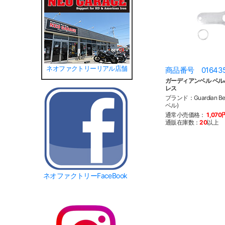
ネオファクトリーリアル店舗
商品番号 01643
ガーディアンベル ベル
レス
ブランド：Guardian B
ベル)
通常小売価格：
1,070
通販在庫数：
20
以上
ネオファクトリーFaceBook