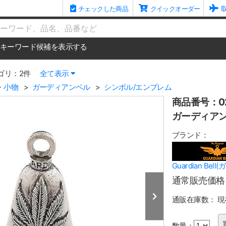
チェックした商品
クイックオーダー
me
キーワード候補を表示する
ゴリ：2件
全て表示
・小物
ガーディアンベル
シンボル/エンブレム
商品番号：02
ガーディアンベル
ブランド：
Guardian Be
通常販売価格
通販在庫数：
現
数量：