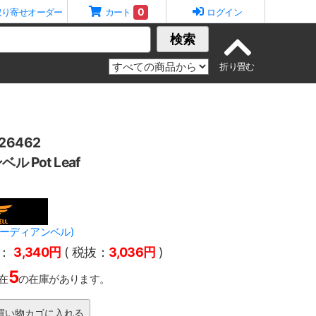
0
取り寄せオーダー
カート
ログイン
検索
6462
 Pot Leaf
ll(ガーディアンベル)
：
3,340円
( 税抜：
3,036円
)
5
在
の在庫があります。