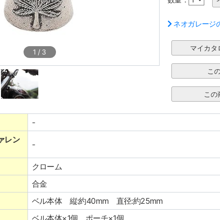
ネオガレージ
1
/
3
-
ァレン
-
クローム
合金
ベル本体 縦:約40mm 直径:約25mm
ベル本体×1個 ポーチ×1個