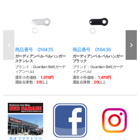
商品番号 016435
商品番号 016436
商品
ガーディアンベル ベルハンガー
ガーディアンベル ベルハンガー
ガー
ステンレス
ブラック
Claw
ブランド：Guardian Bell(ガーデ
ブランド：Guardian Bell(ガーデ
ブランド
ィアンベル)
ィアンベル)
ィアン
通常小売価格：
1,070円
通常小売価格：
1,470円
通常
通販在庫数：
20
以上
通販在庫数：
20
以上
通販
ネオファクトリー