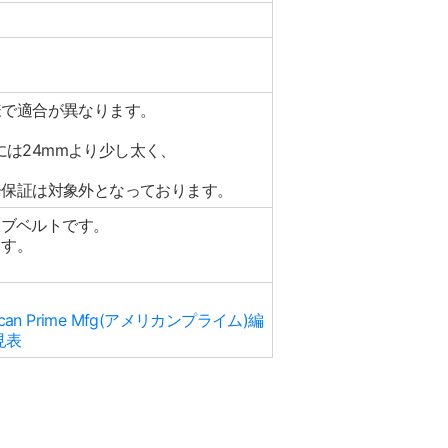
様で適合が異なります。
には24mmより少し太く、
ー保証は対象外となっております。
イブベルトです。
ます。
 Prime Mfg(アメリカンプライム)編
見表