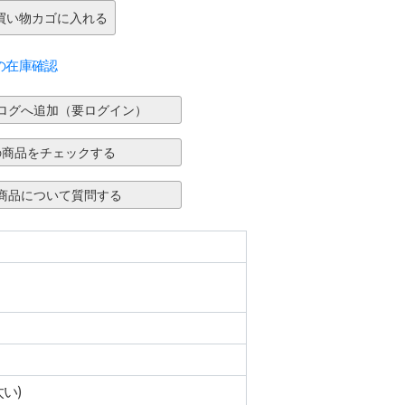
の在庫確認
太い)