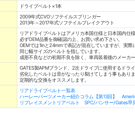
ドライブベルト×1本
2009年式CVOソフテイルスプリンガー
2013年～2017年式ソフテイルブレイクアウト
リアドライブベルトはアメリカ本国仕様と日本国内仕
必ずOEM品番を御確認の上、お買い求め下さい。
OEMでは1inと24mmで表記が混在していますが、実際
同じ幅サイズのベルトを指しています。
成形不良などの初期不良を除く、車両装着後のメーカ
GATES製APMブランド、2次ドライブに使用するドラ
劣化したベルトは音がなったり裂けてしまう事もあり
定期的な交換をオススメします。
リアドライブベルト一覧表
ハーレーパーツメーカー紹介コラム【第13回】 American
リプレイスメントリアベルト SPC/パンサー/Gates早