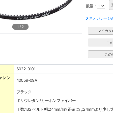
数量：
ネオガレージ
1
/
2
6022-0101
ァレン
40059-09A
ブラック
ポリウレタン/カーボンファイバー
丁数:132 ベルト幅:24mm/1in(正確には24mmより少し