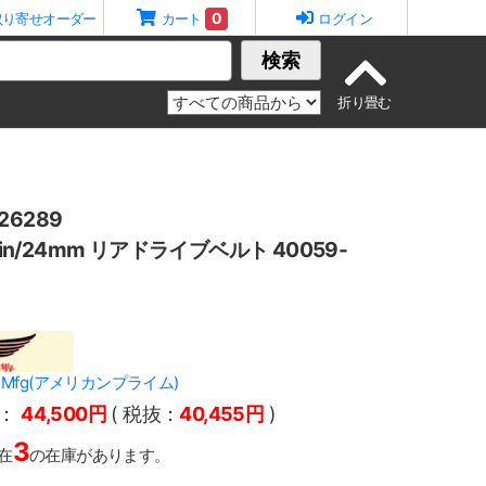
0
取り寄せオーダー
カート
ログイン
検索
6289
1in/24mm リアドライブベルト 40059-
ime Mfg(アメリカンプライム)
：
44,500円
( 税抜：
40,455円
)
3
在
の在庫があります。