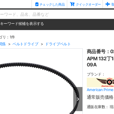
チェックした商品
クイックオーダー
me
キーワード候補を表示する
ゴリ：1件
関係
ベルトドライブ
ドライブベルト
商品番号：02
APM 132丁
09A
ブランド：
American Pr
通常販売価格
通販在庫数：
現