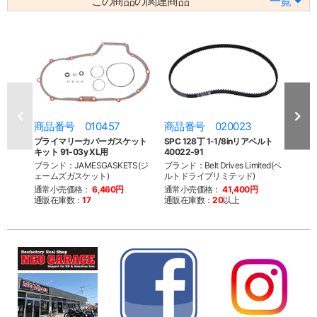
この商品の関連商品
一覧
商品番号 010457
商品番号 020023
商品
プライマリーカバーガスケット
SPC 128丁 1-1/8inリアベルト
パンサー
キット 91-03y XL用
40022-91
ト 40
ブランド：JAMESGASKETS(ジ
ブランド：Belt Drives Limited(ベ
ブランド：
ェームズガスケット)
ルトドライブリミテッド)
ルト
通常小売価格：
6,460円
通常小売価格：
41,400円
通常
通販在庫数：
17
通販在庫数：
20
以上
通販