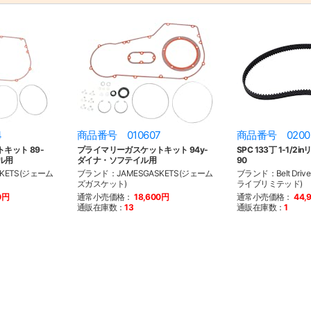
4
商品番号 010607
商品番号 0200
キット 89-
プライマリーガスケットキット 94y-
SPC 133丁 1-1/2i
ル用
ダイナ・ソフテイル用
90
KETS(ジェーム
ブランド：JAMESGASKETS(ジェーム
ブランド：Belt Drive
ズガスケット)
ライブリミテッド)
0円
通常小売価格：
18,600円
通常小売価格：
44,
通販在庫数：
13
通販在庫数：
1