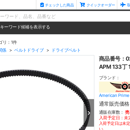
チェックした商品
クイックオーダー
me
キーワード候補を表示する
ゴリ：1件
関係
ベルトドライブ
ドライブベルト
商品番号：02
APM 133丁
ブランド：
American Pr
通常販売価格
通販在庫数：
売
入荷予定日：未
入荷予定日は未
い。