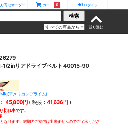
0
取り寄せオーダー
カート
ログイン
検索
6279
 1-1/2inリアドライブベルト 40015-90
ime Mfg(アメリカンプライム)
：
45,800円
( 税抜：
41,636円
)
り切れ中です。
定
定となります。納期のご案内は出来ませんのでご了承くださ