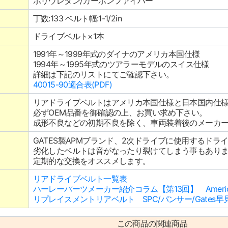
ポリウレタン/カーボンファイバー
丁数:133 ベルト幅:1-1/2in
ドライブベルト×1本
1991年～1999年式のダイナのアメリカ本国仕様
1994年～1995年式のツアラーモデルのスイス仕様
詳細は下記のリストにてご確認下さい。
40015-90適合表(PDF)
リアドライブベルトはアメリカ本国仕様と日本国内仕
必ずOEM品番を御確認の上、お買い求め下さい。
成形不良などの初期不良を除く、車両装着後のメーカ
GATES製APMブランド、2次ドライブに使用するドラ
劣化したベルトは音がなったり裂けてしまう事もあり
定期的な交換をオススメします。
リアドライブベルト一覧表
ハーレーパーツメーカー紹介コラム【第13回】 American
リプレイスメントリアベルト SPC/パンサー/Gates早
この商品の関連商品