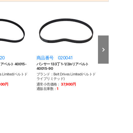
20
商品番号 020041
商品番号 020
nリアベルト 40015-
パンサー 133丁 1-1/2inリアベルト
Gates PCC 133
40015-90
40015-90
s Limited(ベルトド
ブランド：Belt Drives Limited(ベルトド
ブランド：Belt Dri
ライブリミテッド)
ライブリミテッド)
900円
通常小売価格：
37,900円
通常小売価格：
6
通販在庫数：
1
通販在庫数：
3