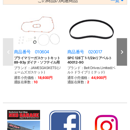
この商品の関連商品
一覧
商品番号 010604
商品番号 020017
商品
プライマリーガスケットキット
SPC 128丁 1-1/2inリアベルト
パンサー
89-93y ダイナ・ソフテイル用
40012-90
ト 40
ブランド：JAMESGASKETS(ジ
ブランド：Belt Drives Limited(ベ
ブランド：
ェームズガスケット)
ルトドライブリミテッド)
ルト
通常小売価格：
18,600円
通常小売価格：
44,900円
通常
通販在庫数：
10
通販在庫数：
2
通販