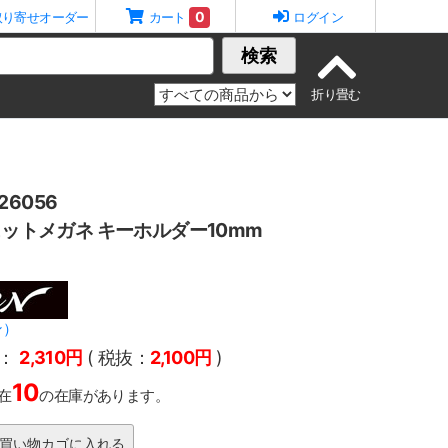
0
取り寄せオーダー
カート
ログイン
検索
6056
チェットメガネ キーホルダー10mm
ン）
：
2,310円
( 税抜：
2,100円
)
10
在
の在庫があります。