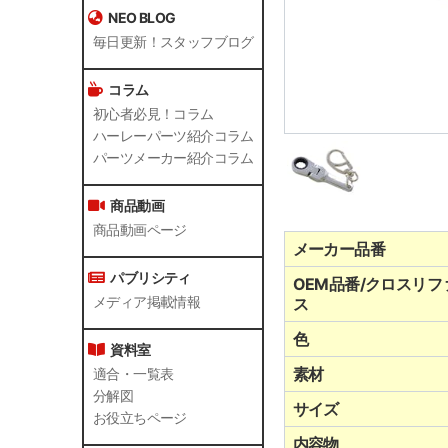
NEO BLOG
毎日更新！スタッフブログ
コラム
初心者必見！コラム
ハーレーパーツ紹介コラム
パーツメーカー紹介コラム
商品動画
商品動画ページ
メーカー品番
パブリシティ
OEM品番/クロスリフ
メディア掲載情報
ス
色
資料室
素材
適合・一覧表
分解図
サイズ
お役立ちページ
内容物