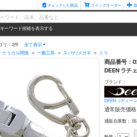
チェックした商品
クイックオーダー
me
キーワード候補を表示する
ゴリ：2件
全て表示
・ケミカル関係
一般工具
スパナ/メガネ
ミリ
商品番号：02
DEEN ラ
ブランド：
DEEN（ディー
通常販売価格
通販在庫数：
現
数量：