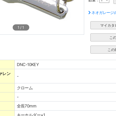
ネオガレージ
1
/
1
DNC-10KEY
ァレン
-
クローム
-
全長70mm
キーホルダー×1