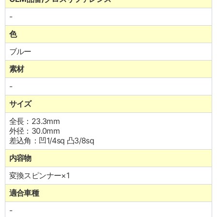
-
色
ブルー
素材
-
サイズ
全長：23.3mm
外径：30.0mm
差込角：凹1/4sq 凸3/8sq
内容物
変換スピンナー×1
適合車種
-