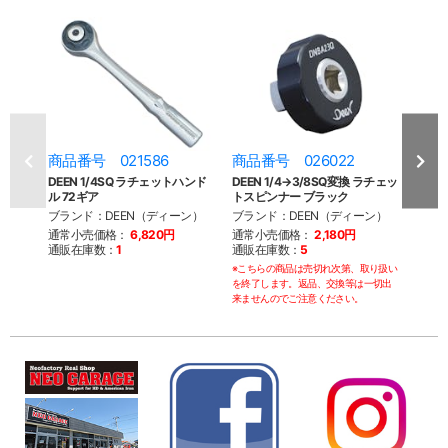
商品番号 021586
商品番号 026022
商品
DEEN 1/4SQ ラチェットハンド
DEEN 1/4→3/8SQ変換 ラチェッ
DEEN
ル 72ギア
トスピンナー ブラック
トスピ
ブランド：DEEN（ディーン）
ブランド：DEEN（ディーン）
ブラン
通常小売価格：
6,820円
通常小売価格：
2,180円
通常
通販在庫数：
1
通販在庫数：
5
通販
※こちらの商品は売切れ次第、取り扱い
※こち
を終了します。返品、交換等は一切出
を終了
来ませんのでご注意ください。
来ませ