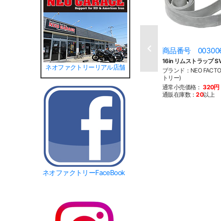
商品番号 00300
16in リムストラップ S
ネオファクトリーリアル店舗
ブランド：NEO FACT
トリー)
通常小売価格：
320円
通販在庫数：
20
以上
ネオファクトリーFaceBook