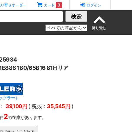
0
取り寄せオーダー
カート
ログイン
検索
5934
888 180/65B16 81H リア
メッツラー）
：
39,100円
( 税抜：
35,545円
)
2
在
の在庫があります。