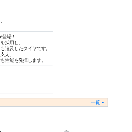
は、
8が登場！
ドを採用し、
でも追及したタイヤです。
を支え、
でも性能を発揮します。
一覧