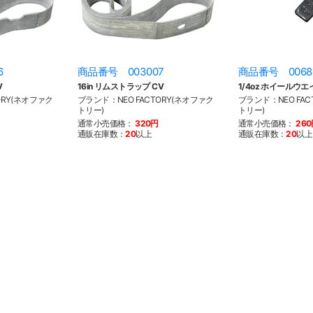
6
商品番号 003007
商品番号 0068
V
16in リムストラップ CV
1/4oz ホイールウエ
ORY(ネオファク
ブランド：NEO FACTORY(ネオファク
ブランド：NEO FAC
トリー)
トリー)
通常小売価格：
320円
通常小売価格：
26
通販在庫数：
20
以上
通販在庫数：
20
以上