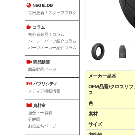
NEO BLOG
毎日更新！スタッフブログ
コラム
初心者必見！コラム
ハーレーパーツ紹介コラム
パーツメーカー紹介コラム
商品動画
商品動画ページ
メーカー品番
パブリシティ
OEM品番/クロスリフ
メディア掲載情報
ス
色
資料室
適合・一覧表
素材
分解図
サイズ
お役立ちページ
内容物