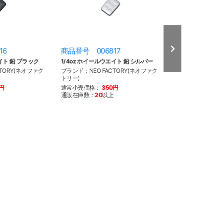
16
商品番号 006817
商品番号 008
イト 鉛 ブラック
1/4oz ホイールウエイト 鉛 シルバー
1/4oz ホイール
ック
TORY(ネオファク
ブランド：NEO FACTORY(ネオファク
トリー)
ブランド：NEO F
トリー)
0円
通常小売価格：
350円
通販在庫数：
20
以上
通常小売価格：
2
通販在庫数：
20
以