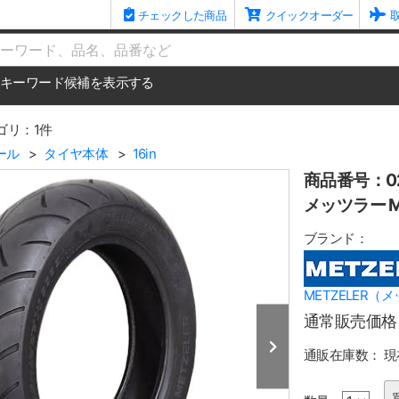
チェックした商品
クイックオーダー
me
キーワード候補を表示する
ゴリ：1件
ール
タイヤ本体
16in
商品番号：02
メッツラー ME
ブランド：
METZELER（
通常販売価格
通販在庫数：
現