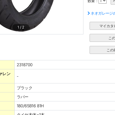
数量：
ネオガレージ
1
/
2
2318700
ァレン
-
ブラック
ラバー
180/65B16 81H
タイヤ本体×1本