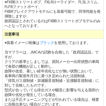
※FXBBストリートボブ、FXLRローライダー、FLSLスリム、
FLFBファットボーイ、
FXBRブレイクアウトモデルにも装着可能で、同等性能を発
揮致しますが、
政府認証とされているのはFXBBストリートボブモデルのみ
へとなっております。
注意事項
※装着イメージ画像は
ブラック
を使用しております。
当マフラーは、JMCAの試験を合格した「政府認証品」で
すが、
クリアの基準としましては、原則メーカー出荷状態の車両
で各部の機能が正しく動作し、
故障や改造、著しい経年劣化などが無い状態において、
各車両の製造年月日に基づき定められた法規制値、
「排気ガス規制値・加速騒音規制値・近接騒音規制値」に
対して合格したものです。
型式が合っていても排出ガスや騒音に影響を与える箇所の
故障や劣化が発生している場合、
または不正チューニングなどが行われている場合は、検査
に合格出来ない場合がございます。