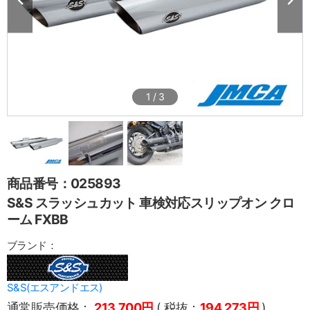
1
/
3
商品番号：025893
S&S スラッシュカット 車検対応スリップオン クロ
ーム FXBB
ブランド：
S&S(エスアンドエス)
通常販売価格：
213,700円
( 税抜：
194,273円
)