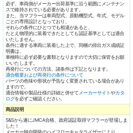
必ず、車両側がメーカー出荷基準に沿う範囲にメンテナン
スで維持されている必要があります。
また、当マフラーは車両型式、原動機型式、年式、モデル
ごとの専用設計となっており、
それらの条件にひとつでも相違があると、
たとえ物理的に装着できたとしても認証基準としては適合
いたしません。
条件に適する車両に装着した上で、同梱の排出ガス成績証
明書は、
車検時に必ず必要な書類となりますので大切に保管をお願
いいたします。
再発行についての方法、諸条件は下記となります。
適合概要および再発行の条件について
パーツの色味や形状が予告なく変更されている場合があり
ますので、
適合情報や製品仕様の詳細と併せて
メーカーサイト
や
カタ
ログ
を必ずご確認ください。
商品説明
S&Sから遂にJMCA合格、政府認証取得マフラーが登場しま
した！
メーカー独自開発のハイフローキャタライザーにより