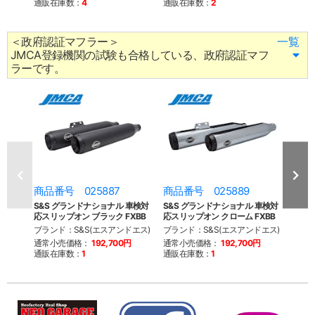
通販在庫数：
4
通販在庫数：
2
通販
＜政府認証マフラー＞
一覧
JMCA登録機関の試験も合格している、政府認証マフ
ラーです。
商品番号 025887
商品番号 025889
商品
S&S グランドナショナル 車検対
S&S グランドナショナル 車検対
S&S
応スリップオン ブラック FXBB
応スリップオン クローム FXBB
スリッ
ブランド：S&S(エスアンドエス)
ブランド：S&S(エスアンドエス)
ブラン
通常小売価格：
192,700円
通常小売価格：
192,700円
通常
通販在庫数：
1
通販在庫数：
1
通販