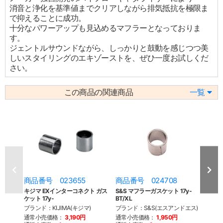
消音と浄化を基準値までクリアしながら排気抵抗を極限ま
で抑えることに成功。
十分なパワーアップも見込めるマフラーとなっておりま
す。
ジェントルサウンドながら、しっかりと鼓動を感じつつ美
しいスタイリングのエキゾーストを、ぜひ一度お試しくだ
さい。
この商品の関連商品
一覧
商品番号 023655
商品番号 024708
商品
キジマ EXインターコネクト ガス
S&S マフラーガスケット 17y-
スリ
ケット 17y-
BT/XL
ケット 
ブランド：KIJIMA(キジマ)
ブランド：S&S(エスアンドエス)
ブラン
通常小売価格：
3,190円
通常小売価格：
1,950円
通常