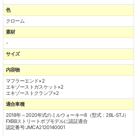
色
クローム
素材
-
サイズ
内容物
マフラーエンド×2
エキゾーストガスケット×2
エキゾーストクランプ×2
適合車種
2018年～2020年式のミルウォーキー8（型式：2BL-STJ）
FXBBストリートボブモデルに認証適合
認定番号:JMCA2120140001